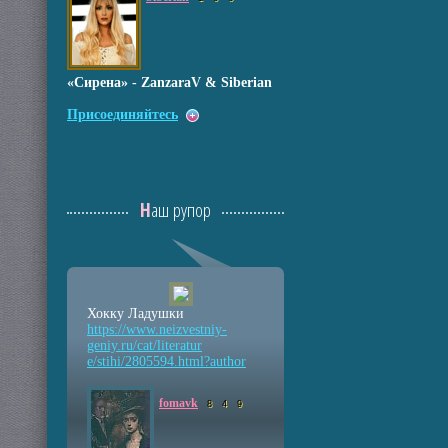
«Сирена» - ZanzaraV & Siberian
Присоединяйтесь
Наш рупор
Хокку Ладушки
https://www.neizvestniy
-
geniy.ru/cat/literatur
e/stihi/2805594.html?au
thor
fomavk
8
4
9