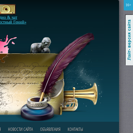
16+
Лайт-версия сайта
дио & чат
естный Гений»
Я
НОВОСТИ САЙТА
ОБЪЯВЛЕНИЯ
КОНТАКТЫ