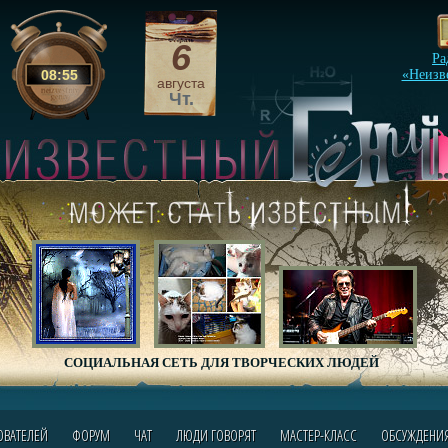
6
Ра
08
:
55
«Неизв
августа
Чт.
СОЦИАЛЬНАЯ СЕТЬ ДЛЯ ТВОРЧЕСКИХ ЛЮДЕЙ
ОВАТЕЛЕЙ
ФОРУМ
ЧАТ
ЛЮДИ ГОВОРЯТ
МАСТЕР-КЛАСС
ОБСУЖДЕНИ