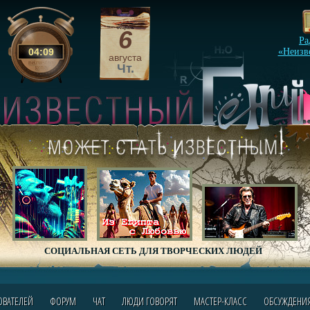
6
Ра
04
:
09
«Неизв
августа
Чт.
СОЦИАЛЬНАЯ СЕТЬ ДЛЯ ТВОРЧЕСКИХ ЛЮДЕЙ
ОВАТЕЛЕЙ
ФОРУМ
ЧАТ
ЛЮДИ ГОВОРЯТ
МАСТЕР-КЛАСС
ОБСУЖДЕНИ