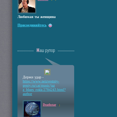
Любимая ты женщина
Присоединяйтесь
Наш рупор
Держи удар -
https://www.neizvestniy
-
geniy.ru/cat/music/jaz
z_blues_rokk/2784243.ht
ml?
author
Deathstar
1