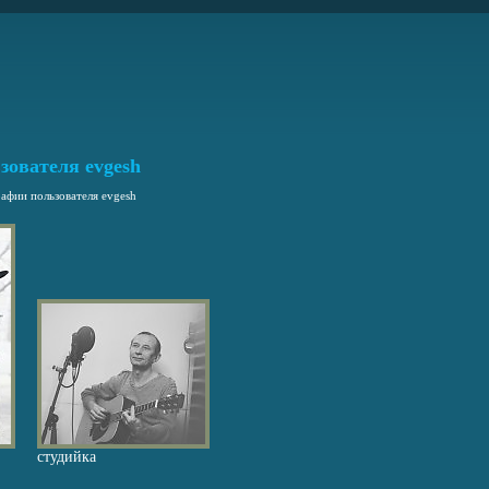
зователя evgesh
афии пользователя evgesh
студийка