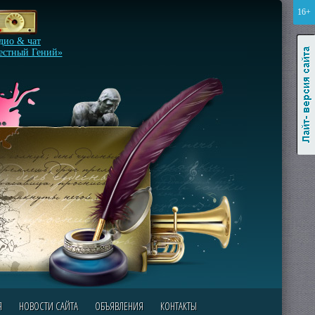
16+
Лайт-версия сайта
дио & чат
естный Гений»
Я
НОВОСТИ САЙТА
ОБЪЯВЛЕНИЯ
КОНТАКТЫ