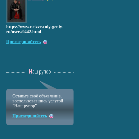
https://www.nei
zvestniy-geniy.
ru/users/9442.h
tml
Присоединяйтесь
Наш рупор
Оставьте своё объявление,
воспользовавшись услугой
"Наш рупор"
Присоединяйтесь