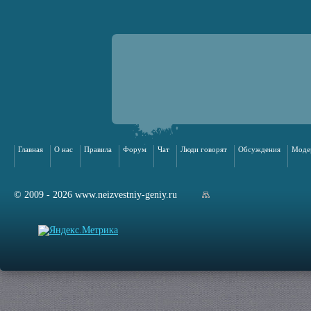
Главная
О нас
Правила
Форум
Чат
Люди говорят
Обсуждения
Моде
© 2009 - 2026 www.neizvestniy-geniy.ru
арта сайта