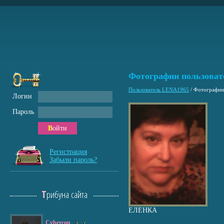
Фотографии пользова
Пользователь LENA1965
/
Фотографии
Логин
Пароль
Войти
Регистрация
Забыли пароль?
Трибуна сайта
ЕЛЕНКА
Cybercop
2
7