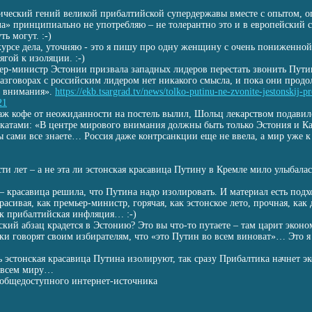
ический гений великой прибалтийской супердержавы вместе с опытом, о
а» принципиально не употребляю – не толерантно это и в европейский с
ь могут. :-)
 курсе дела, уточняю - это я пишу про одну женщину с очень пониженно
гой к изоляции. :-)
ьер-министр Эстонии призвала западных лидеров перестать звонить Пут
разговорах с российским лидером нет никакого смысла, и пока они прод
ре внимания».
https://ekb.tsargrad.tv/news/tolko-putinu-ne-zvonite-jestonskij-p
21
аж кофе от неожиданности на постель вылил, Шольц лекарством подавил
катами: «В центре мирового внимания должны быть только Эстония и Кая
 сами все знаете… Россия даже контрсанкции еще не ввела, а мир уже к
сти лет – а не эта ли эстонская красавица Путину в Кремле мило улыбала
– красавица решила, что Путина надо изолировать. И материал есть под
асивая, как премьер-министр, горячая, как эстонское лето, прочная, как
к прибалтийская инфляция… :-)
кий абзац крадется в Эстонию? Это вы что-то путаете – там царит эконо
ки говорят своим избирателям, что «это Путин во всем виноват»… Это я
ь эстонская красавица Путина изолируют, так сразу Прибалтика начнет 
 всем миру…
 общедоступного интернет-источника