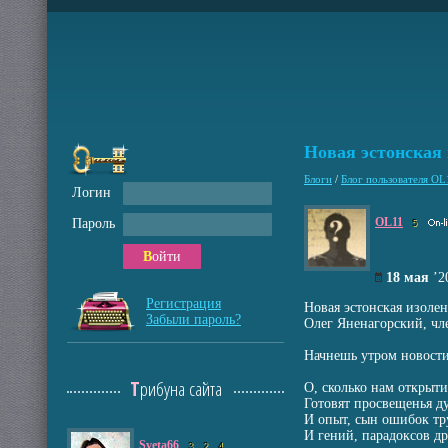
Новая эстонская 
Блоги
/
Блог пользователя OL
Логин
OL11
Пароль
5
Войти
18 мая
’
Регистрация
Новая эстонская изоле
Забыли пароль?
Олег Яненагорский, чле
Начнешь утром новости 
Трибуна сайта
О, сколько нам открыт
Готовят просвещенья ду
И опыт, сын ошибок тр
И гений, парадоксов д
Sveta66
3
2
4