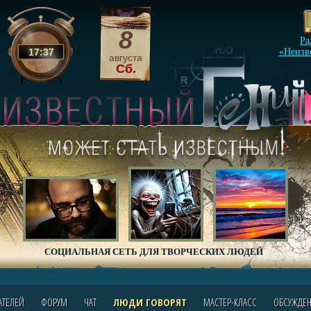
8
Ра
17
:
37
«Неизв
августа
Сб.
СОЦИАЛЬНАЯ СЕТЬ ДЛЯ ТВОРЧЕСКИХ ЛЮДЕЙ
АТЕЛЕЙ
ФОРУМ
ЧАТ
ЛЮДИ ГОВОРЯТ
МАСТЕР-КЛАСС
ОБСУЖДЕ