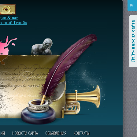
16+
Лайт-версия сайта
дио & чат
естный Гений»
НИЯ
НОВОСТИ САЙТА
ОБЪЯВЛЕНИЯ
КОНТАКТЫ