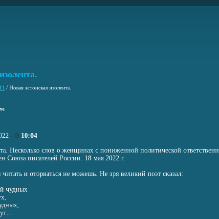
изолента.
11
/
Новая эстонская изолента.
2022
10:04
нта. Несколько слов о женщинах с пониженной политической ответственн
н Союза писателей России. 18 мая 2022 г.
читать и оторваться не можешь. Не зря великий поэт сказал:
ий чудных
х,
удных,
руг…