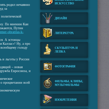
ИСКУССТВО
пять родил нечаянно
уд за
й политической
ДИЗАЙН
ину. По мнению Каи
олжаются, Путин
remer-obratilas-k-
ЛИТЕРАТУРА
ся. А эстонцы
 Каллас»! Ну, а про
 всеобщему голоду
СКУЛЬПТУРА И
ЛЕПКА
сь и льготы у России
ФОТОГРАФИЯ
ходящий – новая
 дружба Евросоюза, и
мическое
ФИЛЬМЫ, КЛИПЫ,
 о процветании всей
МУЛЬТФИЛЬМЫ
экономическую
ИЗОБРЕТЕНИЯ