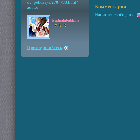
ov_pohozaya/2787798.htm
l?
Комментарии:
author
Написать сообщение
lyudmilababkina
7
8
6
Присоединяйтесь