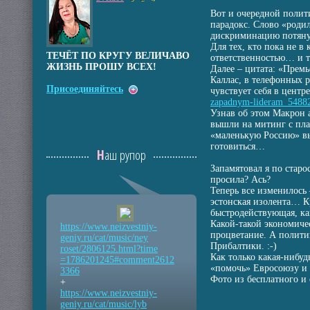
Вот и очередной полит
парадокс. Слово «родил
дискриминацию потянут
Для тех, кто пока не в
ТЕЧЁТ ПО КРУГУ ВЕЛИЧАВО
ответственностью… и тя
ЖИЗНЬ ПРОШУ ВСЕХ!
Далее – цитата: «Прем
Каллас, в телефонных 
Присоединяйтесь
чувствует себя в цент
zapadnym-lideram_5488
Узнав об этом Макрон 
вышли на митинг с пла
«маленькую Россию» вы
готовиться…
Наш рупор
Запамятовал я по старо
просила? Ась?
Теперь все изменилось 
эстонская изолента… Кр
быстродействующая, ка
Какой-такой экономичес
https://www.neizvestniy
-
процветание. А полити
geniy.ru/cat/music/ney
Прибалтики. :-)
roset/2806125.html?time
Как только какая-нибуд
=1786201245#comment2612
«помочь» Евросоюзу и
3366
Фото из бесплатного и
+
https://www.neizvestniy
-
geniy.ru/cat/music/lyb