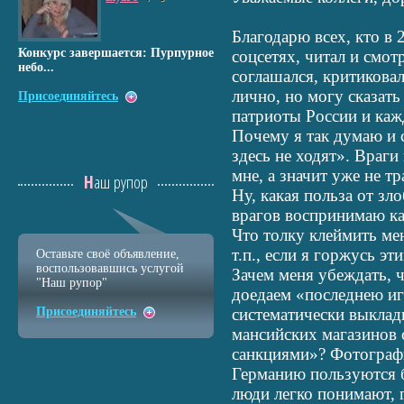
Благодарю всех, кто в 
Конкурс завершается: Пурпурное
соцсетях, читал и смот
небо...
соглашался, критикова
лично, но могу сказать
Присоединяйтесь
патриоты России и каж
Почему я так думаю и 
здесь не ходят». Враги
мне, а значит уже не тр
Наш рупор
Ну, какая польза от зл
врагов воспринимаю ка
Что толку клеймить ме
т.п., если я горжусь эт
Оставьте своё объявление,
воспользовавшись услугой
Зачем меня убеждать, ч
"Наш рупор"
доедаем «последнею иг
Присоединяйтесь
систематически выклад
мансийских магазинов 
санкциями»? Фотограф
Германию пользуются 
люди легко понимают, 