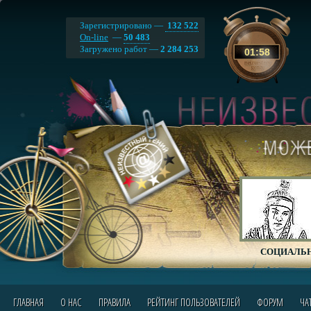
Зарегистрировано —
132 522
On-line
—
50 483
Загружено работ —
2 284 253
01
:
58
СОЦИАЛЬН
ГЛАВНАЯ
О НАС
ПРАВИЛА
РЕЙТИНГ ПОЛЬЗОВАТЕЛЕЙ
ФОРУМ
ЧА