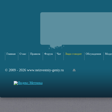
Главная
О нас
Правила
Форум
Чат
Люди говорят
Обсуждения
Моде
© 2009 - 2026 www.neizvestniy-geniy.ru
арта сайта