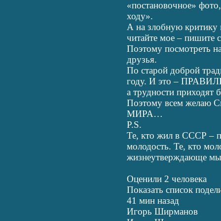
«постановочное» фото,
ходу».
А на злобную критику 
читайте мое – пишите с
Поэтому посмотреть на
друзья.
По старой доброй трад
году. И это – ПРАВИЛ
а трудности приходят 
Поэтому всем желаю Св
МИРА…
P.S.
Те, кто жил в СССР – 
молодость. Те, кто мол
жизнеутверждающе мы 
Оценили 2 человека
Показать список поде
41 мин назад
Игорь Ширманов