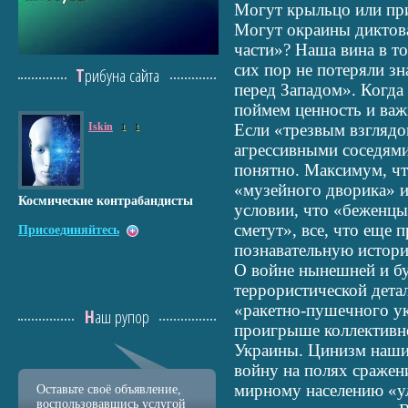
Могут крыльцо или пр
Могут окраины диктов
части»? Наша вина в т
сих пор не потеряли зн
Трибуна сайта
перед Западом». Когда
поймем ценность и важ
Iskin
Если «трезвым взглядо
1
1
агрессивными соседями
понятно. Максимум, чт
«музейного дворика» и
Космические контрабандисты
условии, что «беженцы
сметут», все, что еще 
Присоединяйтесь
познавательную истори
О войне нынешней и б
террористической дета
«ракетно-пушечного ук
Наш рупор
проигрыше коллективн
Украины. Цинизм наших
войну на полях сражен
мирному населению «у
Оставьте своё объявление,
воспользовавшись услугой