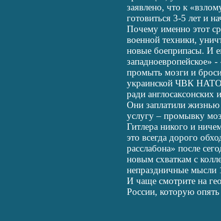
заявлено, что к «взло
готовиться 3-5 лет и н
Почему именно этот с
военной техники, унич
новые боеприпасы. И е
западноевропейское» -
промыть мозги и бросит
украинской ЧВК НАТО.
ради англосаксонских 
Они заплатили жизнью 
услугу – промывку мо
Гитлера никого и ничем
это всегда дорого обх
расслабона» после сег
новым схваткам с колл
непраздничные мысли 1
И чаще смотрите на ге
России, которую опять