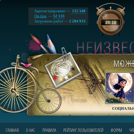
Зарегистрировано —
132 540
On-line
—
52 133
Загружено работ —
2 284 933
20
:
10
СОЦИАЛЬН
ГЛАВНАЯ
О НАС
ПРАВИЛА
РЕЙТИНГ ПОЛЬЗОВАТЕЛЕЙ
ФОРУМ
ЧА