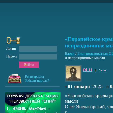
«Европейское крыл
непраздничные м
Логин
Блоги
/
Блог пользователя O
Пароль
и непраздничные мысли
Войти
OL11
5
Регистрация
Забыли пароль?
01 января
’2025
0
«Европейское крыльцо»
мысли
Олег Яненагорский, чл
г.