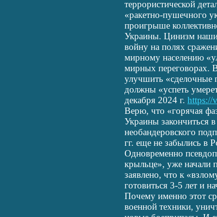
террористической дета
«ракетно-пушечного ук
проигрыше коллективн
Украины. Цинизм наших
войну на полях сражен
мирному населению «у
мирных переговорах. В
улучшить «сделочные п
должны «успеть умерет
декабря 2024 г.
https:/
Верю, что «горячая ф
Украины закончиться в 
необандеровского под
гг. еще не забылись в Р
Одновременно псевдоп
крыльце», уже начали 
заявлено, что к «взло
готовиться 3-5 лет и н
Почему именно этот с
военной техники, унич