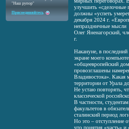
мирных переговорах. В
"Наш рупор"
улучшить «сделочные п
Присоединяйтесь
должны «успеть умерет
декабря 2024 г. «Европ
непраздничные мысли
Олег Яненагорский, чл
г.
Накануне, в последний
экране моего компьюте
«общеевропейский дом»
провозглашены намерен
Владивостока». Какая 
территории от Урала до
Не устаю повторять, чт
классической российск
В частности, студента
факультетов в обязател
сталинский период логи
Но это – отступление о
что понятия «часть» и