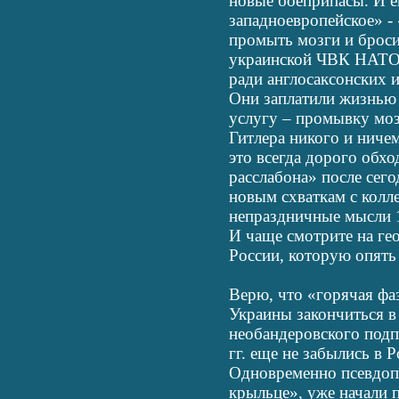
новые боеприпасы. И е
западноевропейское» -
промыть мозги и бросит
украинской ЧВК НАТО.
ради англосаксонских 
Они заплатили жизнью 
услугу – промывку мо
Гитлера никого и ничем
это всегда дорого обх
расслабона» после сег
новым схваткам с колл
непраздничные мысли 1
И чаще смотрите на ге
России, которую опять
Верю, что «горячая ф
Украины закончиться в 
необандеровского под
гг. еще не забылись в Р
Одновременно псевдоп
крыльце», уже начали 