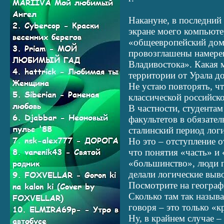
Накануне, в последний
экране моего компьюте
«общеевропейский дом»
провозглашены намерен
Владивостока». Какая 
территории от Урала до
Не устаю повторять, чт
классической российск
В частности, студента
факультетов в обязател
сталинский период логи
Но это – отступление о
что понятия «часть» и
«большинство», люди п
делали логические выв
Посмотрите на географ
Сколько там так назы
говоря – это только «
Ну, в крайнем случае –