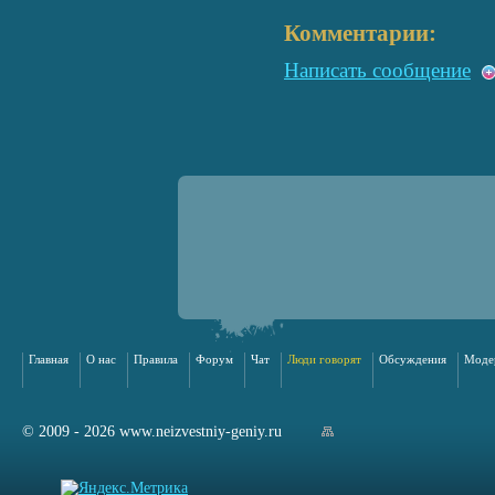
Комментарии:
Написать сообщение
Главная
О нас
Правила
Форум
Чат
Люди говорят
Обсуждения
Моде
© 2009 - 2026 www.neizvestniy-geniy.ru
арта сайта