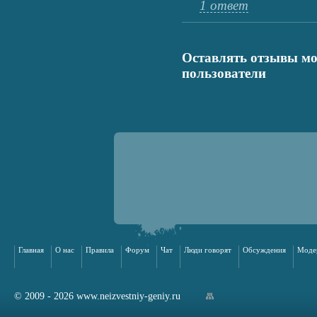
1 ответ
Оставлять отзывы мо
пользователи
Главная
О нас
Правила
Форум
Чат
Люди говорят
Обсуждения
Моде
© 2009 - 2026 www.neizvestniy-geniy.ru
арта сайта