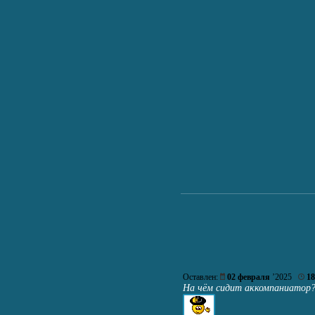
Оставлен:
02 февраля
’2025
18
На чём сидит аккомпаниатор?