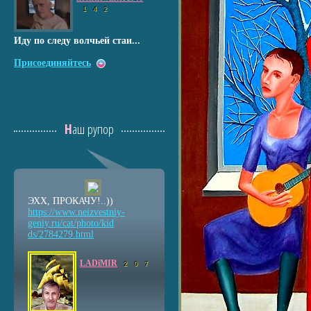
1
4
2
Иду по следу волчьей стаи...
Присоединяйтесь
Наш рупор
ЭХХ, ПРОКАЧУ!..))
https://www.neizvestniy
-
geniy.ru/cat/photo/kid
ds/2784279.html
LADiMIR
2
0
7