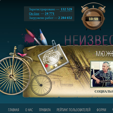
Зарегистрировано —
132 529
On-line
—
24 771
Загружено работ —
2 284 652
10
:
59
СОЦИАЛЬН
ГЛАВНАЯ
О НАС
ПРАВИЛА
РЕЙТИНГ ПОЛЬЗОВАТЕЛЕЙ
ФОРУМ