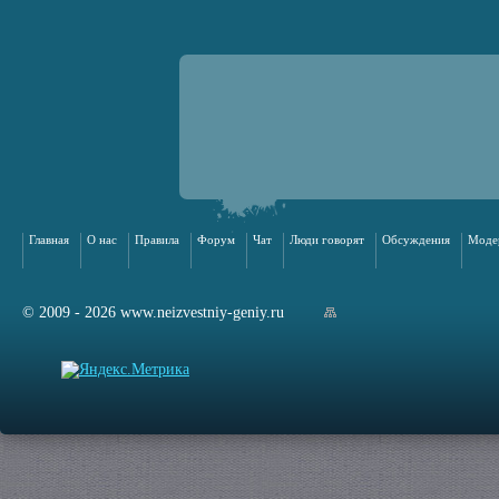
Главная
О нас
Правила
Форум
Чат
Люди говорят
Обсуждения
Моде
© 2009 - 2026 www.neizvestniy-geniy.ru
арта сайта