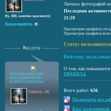
Личных фотографий не
Последняя активност
Ну, ИИ, конечно красивее)))
21:59
Присоединяйтесь
Просмотров профайла сегод
Просмотров профайла всего
Статус пользовател
Наш рупор
Рейтинг пользоват
О том, как повышается 
https://www.neizvestniy
-
ПРАВИЛА
geniy.ru/cat/music/oth
er/2805975.html?author
Всего работ:
656
Unknown__Off
Посмотреть все ра
Блог пользователя 