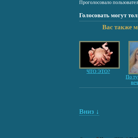
Проголосовало пользовате
Голосовать могут то
Вас также м
ЧТО ЭТО?
По ту
ве
Вниз ↓