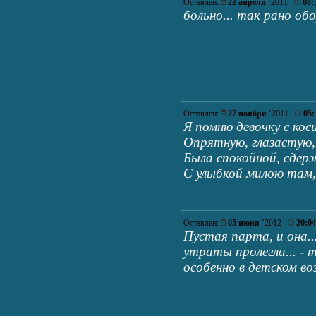
Оставлен:
22 апреля
’2011
08:
больно... так рано о
Оставлен:
27 ноября
’2011
05:
Я помню девочку с кос
Опрятную, глазастую,
Была спокойной, сдер
С улыбкой милою там, 
Оставлен:
05 июня
’2012
20:04
Пустая парта, и она...
утраты пролегла... -
особенно в детском во