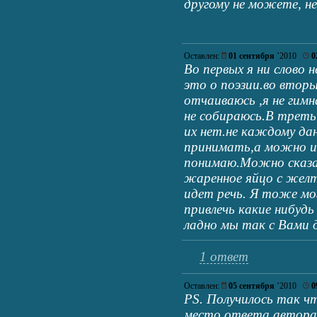
другому не можете, н
Оставлен:
01 сентября
’2010
0
Во первых я ни слово н
это о поэзии.во вторы
отчаиваюсь ,я не гим
не собираюсь.В третьи
их нет.не каждому да
принимать,а можно и 
понимаю.Можно сказ
жаренное яйцо с жел
идет речь. Я тоже мо
привлечь какие нибудь
ладно мы так с Вами д
1 ответ
Оставлен:
05 сентября
’2010
0
PS. Получилось так чт
место ответа автора 