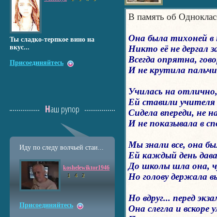
В память об Одноклас
Она была тихоней в 
Ты сладко-терпкое вино на
Никто её не дергал за
вкус...
Всегда опрятна, гов
Присоединяйтесь
И не крутила пальчик
Училась на отлично
Ей ставили учителя 
Наш рупор
Сидела впереди, не на
И не показывала в сп
Мы знали все, она бы
Иду по следу волчьей стаи...
Ей каждый день дава
До школы шла она, ч
koshelewiktor1946
Но голову держала в
1
4
2
Но вдруг... перед экз
Присоединяйтесь
Она слегла и вскоре у