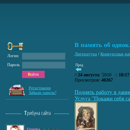
В память об однокл
Литература
/
Конкурсные ра
Логин
Пароль
Пред.
Войти
24 августа
’2010
18:17
Просмотров:
40267
Регистрация
Поднять работу в данн
Забыли пароль?
Услуга "Покажи себя са
Трибуна сайта
Victoriya
2
1
4
3