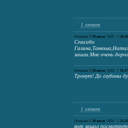
1 ответ
Оставлен:
19 июля
’2010
20:56
Спасибо
Галина,Танюша,Натал
зашли.Мне очень доро
Оставлен:
20 июля
’2010
16:17
Тронут! До глубины д
1 ответ
Оставлен:
20 июля
’2010
21:21
вот зашол посмотреть