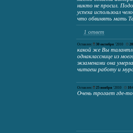
никто не просил. Подо
успеха использоал чел
что обвинять мать Те
1 ответ
Оставлен:
30 октября
’2010
20
какой же Вы талантл
однакласснице из мое
экзаменами она умерла..
читаеш работу и мураш
Оставлен:
25 ноября
’2010
10:
Очень трогает где-то 