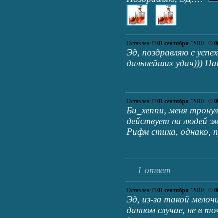
Оставлен:
01 сентября
’2010
0
Эд, поздравляю с успех
дальнейших удач))) Н
Оставлен:
01 сентября
’2010
0
Би_хеппи, меня трону
действует на людей эм
Рифм стиха, однако, 
1 ответ
Оставлен:
01 сентября
’2010
0
Эд, из-за такой мелоч
данном случае, не в то