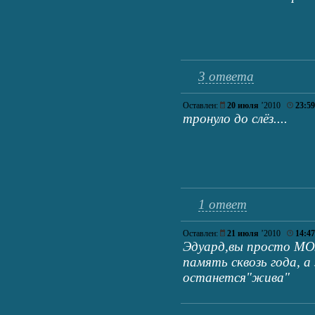
3 ответа
Оставлен:
20 июля
’2010
23:59
тронуло до слёз....
1 ответ
Оставлен:
21 июля
’2010
14:47
Эдуард,вы просто МО
память сквозь года, а
останется"жива"