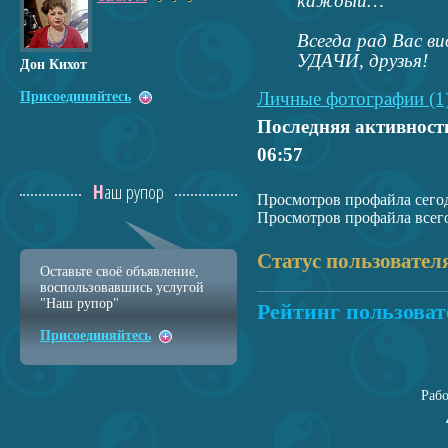
каждый…
Всегда рад Вас в
УДАЧИ, друзья!
Дон Кихот
Личные фотографии (1
Присоединяйтесь
Последняя активност
06:57
Наш рупор
Просмотров профайла сегод
Просмотров профайла всего
Статус пользовател
Оставьте своё объявление,
воспользовавшись услугой
"Наш рупор"
Рейтинг пользоват
Присоединяйтесь
Раб