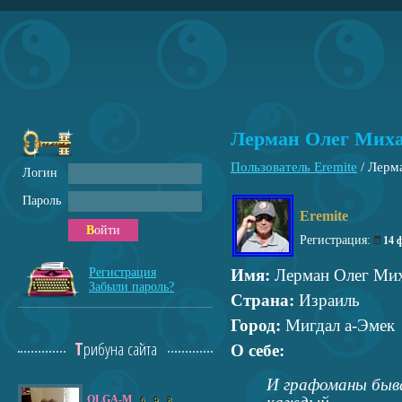
Лерман Олег Мих
Пользователь Eremite
/
Лерм
Логин
Пароль
Eremite
Войти
Регистрация:
14 
Регистрация
Имя:
Лерман Олег Ми
Забыли пароль?
Страна:
Израиль
Город:
Мигдал а-Эмек
Трибуна сайта
О себе:
И графоманы быв
OLGA-M
6
9
8