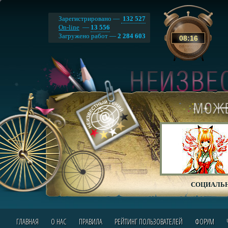
Зарегистрировано —
132 527
On-line
—
13 556
Загружено работ —
2 284 603
08
:
16
СОЦИАЛЬН
ГЛАВНАЯ
О НАС
ПРАВИЛА
РЕЙТИНГ ПОЛЬЗОВАТЕЛЕЙ
ФОРУМ