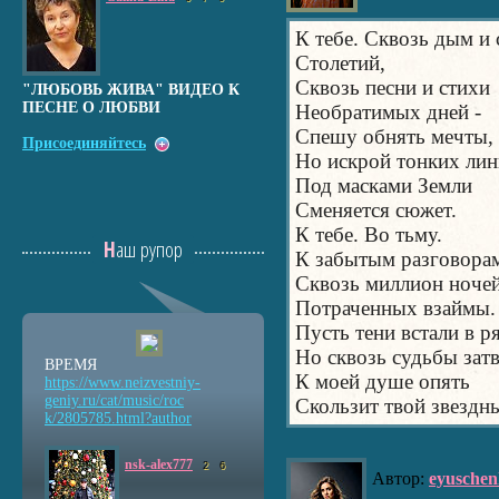
К тебе. Сквозь дым и 
Столетий,
Сквозь песни и стихи
"ЛЮБОВЬ ЖИВА" ВИДЕО К
ПЕСНЕ О ЛЮБВИ
Необратимых дней -
Спешу обнять мечты,
Присоединяйтесь
Но искрой тонких ли
Под масками Земли
Сменяется сюжет.
К тебе. Во тьму.
Наш рупор
К забытым разговора
Сквозь миллион ночей
Потраченных взаймы.
Пусть тени встали в ря
Но сквозь судьбы зат
ВРЕМЯ
К моей душе опять
https://www.neizvestniy
-
geniy.ru/cat/music/roc
Скользит твой звездны
k/2805785.html?author
nsk-alex777
2
6
Автор:
eyuschen