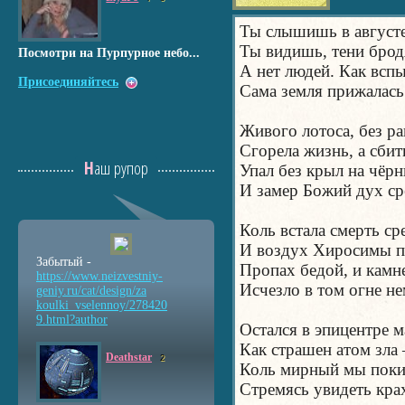
Ты слышишь в августе
Ты видишь, тени бродя
Посмотри на Пурпурное небо...
А нет людей. Как вспы
Присоединяйтесь
Сама земля прижалась
Живого лотоса, без р
Сгорела жизнь, а сбит
Наш рупор
Упал без крыл на чёрн
И замер Божий дух ср
Коль встала смерть ср
И воздух Хиросимы п
Забытый -
Пропах бедой, и камне
https://www.neizvestniy
-
Исчезло в том огне не
geniy.ru/cat/design/za
koulki_vselennoy/278420
9.html?author
Остался в эпицентре м
Как страшен атом зла 
Deathstar
2
Коль мирный мы поки
Стремясь увидеть кра