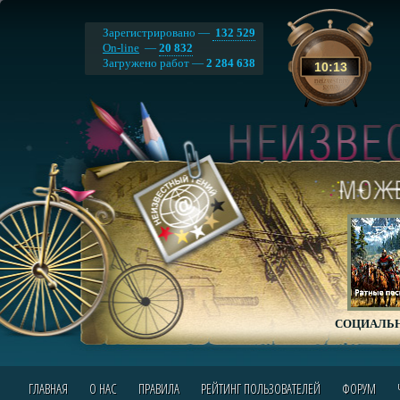
Зарегистрировано —
132 529
On-line
—
20 832
Загружено работ —
2 284 638
10
:
13
СОЦИАЛЬН
ГЛАВНАЯ
О НАС
ПРАВИЛА
РЕЙТИНГ ПОЛЬЗОВАТЕЛЕЙ
ФОРУМ