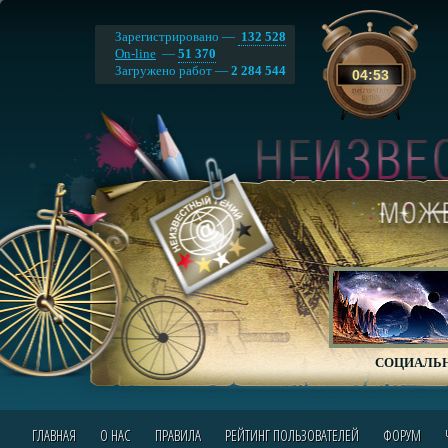
Зарегистрировано —
132 528
On-line
—
51 370
Загружено работ —
2 284 544
04
:
53
СОЦИАЛЬН
ГЛАВНАЯ
О НАС
ПРАВИЛА
РЕЙТИНГ ПОЛЬЗОВАТЕЛЕЙ
ФОРУМ