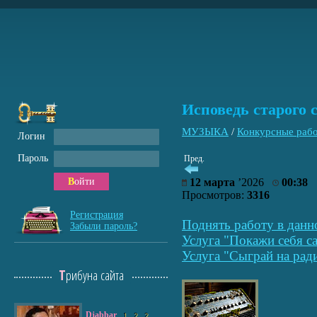
Исповедь старого 
МУЗЫКА
/
Конкурсные раб
Логин
Пароль
Пред.
Войти
12 марта
’2026
00:38
Просмотров:
3316
Регистрация
Поднять работу в данн
Забыли пароль?
Услуга "Покажи себя са
Услуга "Сыграй на рад
Трибуна сайта
Djabbar
1
2
2