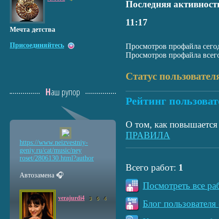
Последняя активност
11:17
Мечта детства
Присоединяйтесь
Просмотров профайла сегод
Просмотров профайла всего
Статус пользовател
Наш рупор
Рейтинг пользоват
О том, как повышается 
ПРАВИЛА
https://www.neizvestniy
-
geniy.ru/cat/music/ney
roset/2806130.html?auth
or
Всего работ:
1
Автозамена 🎧
Посмотреть все ра
verajurdi4
3
6
4
Блог пользователя 