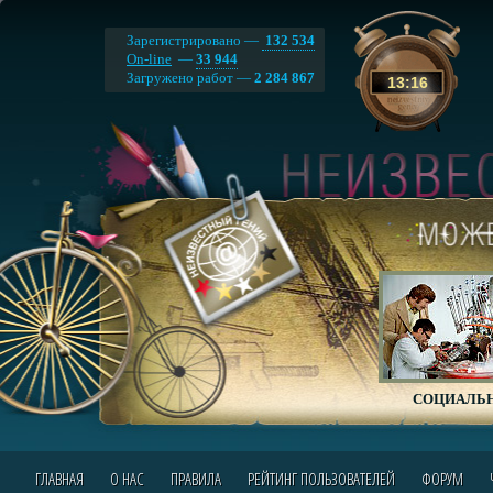
Зарегистрировано —
132 534
On-line
—
33 944
Загружено работ —
2 284 867
13
:
16
СОЦИАЛЬН
ГЛАВНАЯ
О НАС
ПРАВИЛА
РЕЙТИНГ ПОЛЬЗОВАТЕЛЕЙ
ФОРУМ