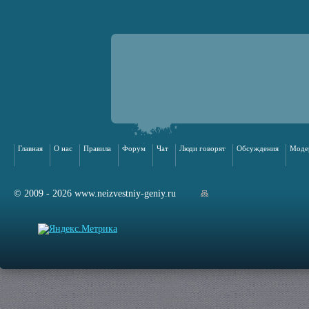
Главная
О нас
Правила
Форум
Чат
Люди говорят
Обсуждения
Моде
© 2009 - 2026 www.neizvestniy-geniy.ru
арта сайта