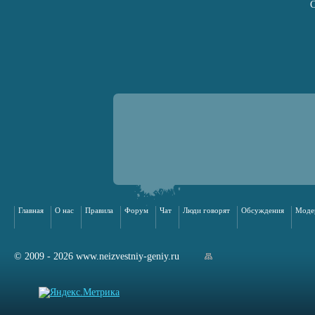
Главная
О нас
Правила
Форум
Чат
Люди говорят
Обсуждения
Моде
© 2009 - 2026 www.neizvestniy-geniy.ru
арта сайта