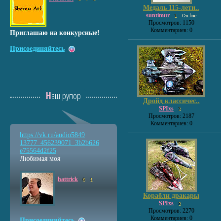
Медаль 115-лети..
suntimur
1
Просмотров: 1150
Комментариев: 0
Приглашаю на конкурсные!
Присоединяйтесь
Наш рупор
Дройд классичес..
SPIxs
3
Просмотров: 2187
Комментариев: 0
https://vk.ru/audio5849
13777_456239071_3b2b626
e75564d2f25
Любимая моя
hattrick
6
1
Корабли дракары
SPIxs
3
Просмотров: 2270
Комментариев: 0
Присоединяйтесь