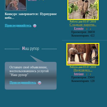
Конкурс завершается: Пурпурное
небо...
Работа дня 03.07.2010
Сладкая парочк..
Присоединяйтесь
Eremite
5
3
Просмотров: 36859
Комментариев: 422
Наш рупор
Оставьте своё объявление,
Работа дня 03.07.2010
Подглядел...
воспользовавшись услугой
fotojazz
1
3
"Наш рупор"
Просмотров: 35641
Комментариев: 120
Присоединяйтесь