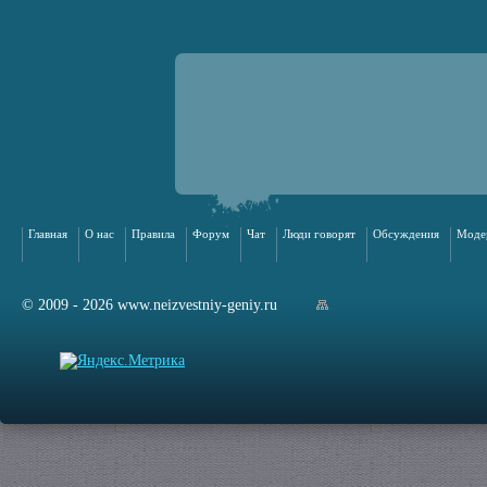
Главная
О нас
Правила
Форум
Чат
Люди говорят
Обсуждения
Моде
© 2009 - 2026 www.neizvestniy-geniy.ru
арта сайта