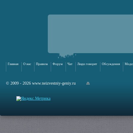
Главная
О нас
Правила
Форум
Чат
Люди говорят
Обсуждения
Моде
© 2009 - 2026 www.neizvestniy-geniy.ru
арта сайта