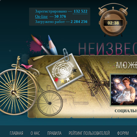
Зарегистрировано —
132 522
On-line
—
50 376
Загружено работ —
2 284 256
02
:
38
СОЦИАЛЬН
ГЛАВНАЯ
О НАС
ПРАВИЛА
РЕЙТИНГ ПОЛЬЗОВАТЕЛЕЙ
ФОРУМ