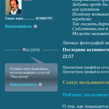
Задумка вроде бы 
или куплетом
Поэтому возникае
переделке
Такая жара...........
. КОНКУРС
Так сказать,даре
Присоединяйтесь
Собственно,чем я 
Можете называть 
Личных фотографий не
Наш рупор
Последняя активност
22:57
Просмотров профайла сегод
Оставьте своё объявление,
Просмотров профайла всего
воспользовавшись услугой
"Наш рупор"
Статус пользовател
Присоединяйтесь
Рейтинг пользоват
О том, как повышается 