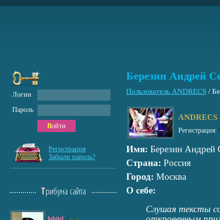
Березин Андрей С
Пользователь ANDRECS
/
Бе
Логин
Пароль
ANDRECS
Войти
Регистрация:
Имя:
Березин Андрей 
Регистрация
Забыли пароль?
Страна:
Россия
Город:
Москва
Трибуна сайта
О себе:
Слушая тексты со
откровенным при
lubitel
4
1