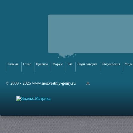
Главная
О нас
Правила
Форум
Чат
Люди говорят
Обсуждения
Моде
© 2009 - 2026 www.neizvestniy-geniy.ru
арта сайта