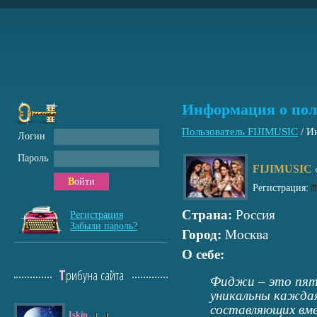
Информация о пол
Пользователь FIJIMUSIC
/
Ин
Логин
Пароль
FIJIMUSIC
Войти
Регистрация:
Страна:
Россия
Регистрация
Забыли пароль?
Город:
Москва
О себе:
Трибуна сайта
Фиджи – это пять
уникальны каждая
составляющих вм
Iskin
1
1