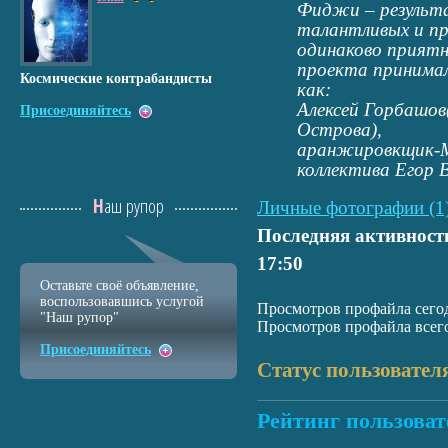
Фиджи – результ
талантливых и п
одинаково приятн
проекта принимал
Космические контрабандисты
как:
Алексей Горбашов
Присоединяйтесь
Острова),
аранжировкщик-Ма
коллектива Егор 
Наш рупор
Личные фотографии (1
Последняя активност
17:50
Оставьте своё объявление,
воспользовавшись услугой
Просмотров профайла сегод
"Наш рупор"
Просмотров профайла всего
Присоединяйтесь
Статус пользовател
Рейтинг пользоват