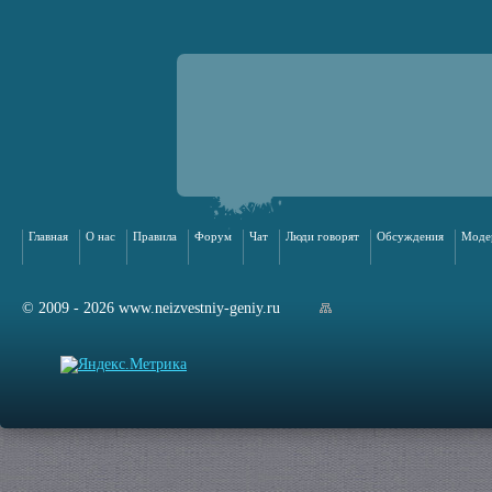
Главная
О нас
Правила
Форум
Чат
Люди говорят
Обсуждения
Моде
© 2009 - 2026 www.neizvestniy-geniy.ru
арта сайта