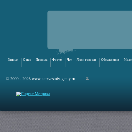
Главная
О нас
Правила
Форум
Чат
Люди говорят
Обсуждения
Моде
© 2009 - 2026 www.neizvestniy-geniy.ru
арта сайта