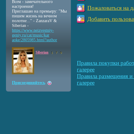
Всем - замечательного
настроения!
Пожаловаться на д
Приглашаю на премьеру: "Мы
пишем жизнь на вечном
Добавить пользова
полотне..." - ZanzaraV &
Siberian -
https://www.neizvestniy
-
geniy.ru/cat/music/kar
aoke/2805985.html?autho
r
Siberian
1
7
0
Правила покупки работ
галерее
Правила размещения и 
галерее
Присоединяйтесь