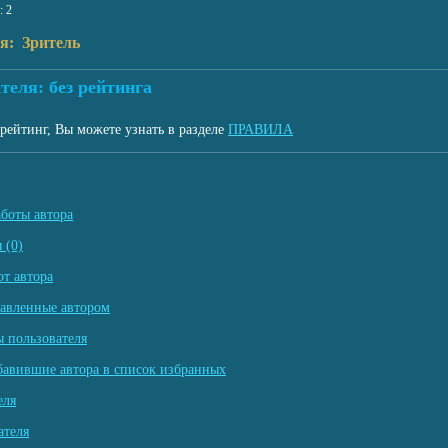
: 2
я: Зритель
теля: без рейтинга
рейтинг, Вы можете узнать в разделе
ПРАВИЛА
аботы автора
 (0)
т автора
тавленные автором
 пользователя
бавившие автора в список избранных
еля
ателя