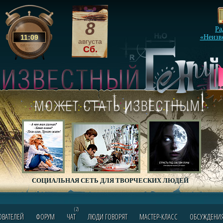
8
Ра
11
:
09
«Неизв
августа
Сб.
СОЦИАЛЬНАЯ СЕТЬ ДЛЯ ТВОРЧЕСКИХ ЛЮДЕЙ
(2)
ОВАТЕЛЕЙ
ФОРУМ
ЧАТ
ЛЮДИ ГОВОРЯТ
МАСТЕР-КЛАСС
ОБСУЖДЕНИ