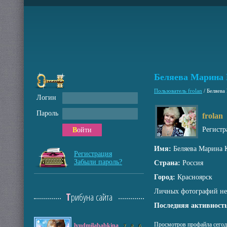
Беляева Марина 
Пользователь frolan
/
Беляева
Логин
Пароль
frolan
Регистр
Войти
Имя:
Беляева Марина 
Регистрация
Забыли пароль?
Страна:
Россия
Город:
Красноярск
Личных фотографий не
Трибуна сайта
Последняя активность
Просмотров профайла сегод
lyudmilababkina
7
8
6