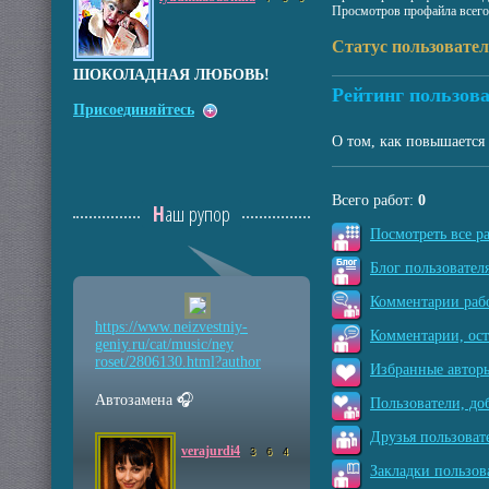
Просмотров профайла всего
Статус пользовател
ШОКОЛАДНАЯ ЛЮБОВЬ!
Рейтинг пользова
Присоединяйтесь
О том, как повышается 
Всего работ:
0
Наш рупор
Посмотреть все р
Блог пользователя
Комментарии рабо
https://www.neizvestniy
-
Комментарии, ос
geniy.ru/cat/music/ney
roset/2806130.html?auth
or
Избранные авторы
Автозамена 🎧
Пользователи, до
Друзья пользоват
verajurdi4
3
6
4
Закладки пользов