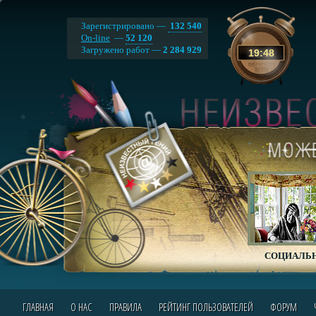
Зарегистрировано —
132 540
On-line
—
52 120
Загружено работ —
2 284 929
19
:
48
СОЦИАЛЬН
ГЛАВНАЯ
О НАС
ПРАВИЛА
РЕЙТИНГ ПОЛЬЗОВАТЕЛЕЙ
ФОРУМ