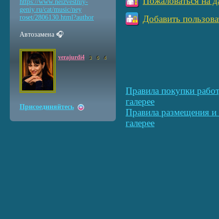
Пожаловаться на д
https://www.neizvestniy
-
geniy.ru/cat/music/ney
roset/2806130.html?auth
or
Добавить пользова
Автозамена 🎧
verajurdi4
3
6
4
Правила покупки работ
галерее
Присоединяйтесь
Правила размещения и 
галерее