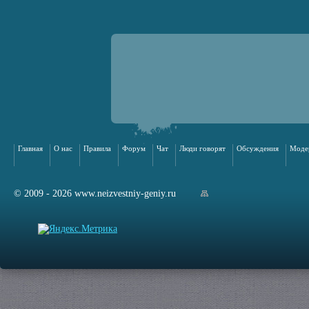
Главная
О нас
Правила
Форум
Чат
Люди говорят
Обсуждения
Моде
© 2009 - 2026 www.neizvestniy-geniy.ru
арта сайта