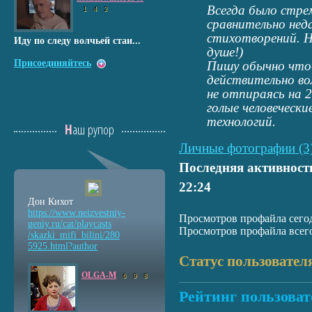
Всегда было стре
1
4
2
сравнительно нед
стихотворений. Н
Иду по следу волчьей стаи...
душе!)
Присоединяйтесь
Пишу обычно что-
действительно во
не отпираясь на 2
голые человечески
технологий.
Наш рупор
Личные фотографии (3
Последняя активност
22:24
Дон Кихот
https://www.neizvestniy
-
Просмотров профайла сегод
geniy.ru/cat/playcasts
Просмотров профайла всего
/skazki_mifi_bilini/280
5925.html?author
Статус пользовател
OLGA-M
6
9
8
Рейтинг пользоват