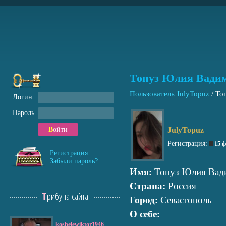
Топуз Юлия Вади
Пользователь JulyTopuz
/
То
Логин
Пароль
Войти
JulyTopuz
Регистрация:
15 
Регистрация
Забыли пароль?
Имя:
Топуз Юлия Вад
Страна:
Россия
Трибуна сайта
Город:
Севастополь
О себе:
koshelewiktor1946