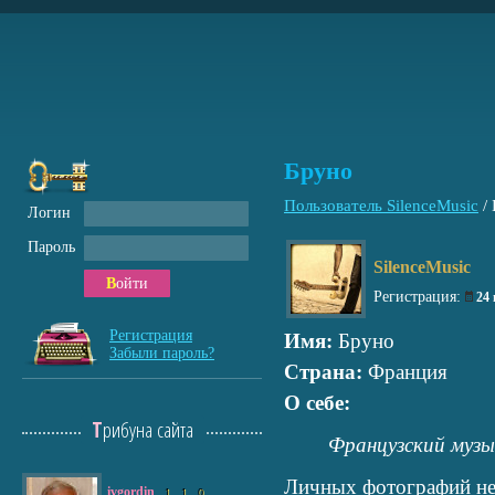
Бруно
Пользователь SilenceMusic
/
Логин
Пароль
SilenceMusic
Войти
Регистрация:
24
Регистрация
Имя:
Бруно
Забыли пароль?
Страна:
Франция
О себе:
Трибуна сайта
Французский музы
Личных фотографий не
ivgordin
1
1
0