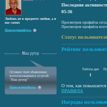
Последняя активност
05:36
Любовь не в предмете любви, а в
Просмотров профайла сегод
нас самих
Просмотров профайла всего
Присоединяйтесь
Статус пользовател
Рейтинг пользоват
Наш рупор
Работы дня
По
Оставьте своё объявление,
1
воспользовавшись услугой
"Наш рупор"
О том, как повышается 
Присоединяйтесь
ПРАВИЛА
Награды пользова