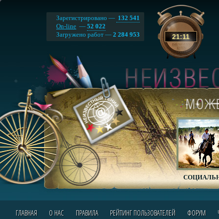
Зарегистрировано —
132 541
On-line
—
52 022
Загружено работ —
2 284 953
21
:
11
СОЦИАЛЬН
ГЛАВНАЯ
О НАС
ПРАВИЛА
РЕЙТИНГ ПОЛЬЗОВАТЕЛЕЙ
ФОРУМ