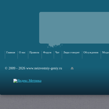
Главная
О нас
Правила
Форум
Чат
Люди говорят
Обсуждения
Моде
© 2009 - 2026 www.neizvestniy-geniy.ru
арта сайта