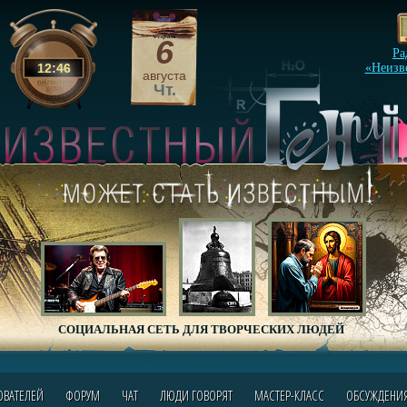
6
Ра
12
:
46
«Неизв
августа
Чт.
СОЦИАЛЬНАЯ СЕТЬ ДЛЯ ТВОРЧЕСКИХ ЛЮДЕЙ
ОВАТЕЛЕЙ
ФОРУМ
ЧАТ
ЛЮДИ ГОВОРЯТ
МАСТЕР-КЛАСС
ОБСУЖДЕНИ