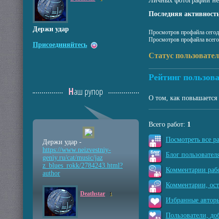
Личных фотографий не
Последняя активность
Держи удар
Просмотров профайла сегод
Просмотров профайла всего
Присоединяйтесь
Статус пользовате
Рейтинг пользова
Наш рупор
О том, как повышается 
Всего работ:
1
Посмотреть все р
Держи удар -
https://www.neizvestniy
-
Блог пользователя
geniy.ru/cat/music/jaz
z_blues_rokk/2784243.ht
ml?
Комментарии рабо
author
Комментарии, ос
Deathstar
1
Избранные авторы
Пользователи, до