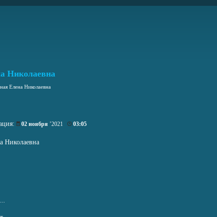
а Николаевна
ная Елена Николаевна
ация:
02 ноября
’2021
03:05
а Николаевна
..