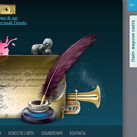
16+
Лайт-версия сайта
дио & чат
естный Гений»
Я
НОВОСТИ САЙТА
ОБЪЯВЛЕНИЯ
КОНТАКТЫ