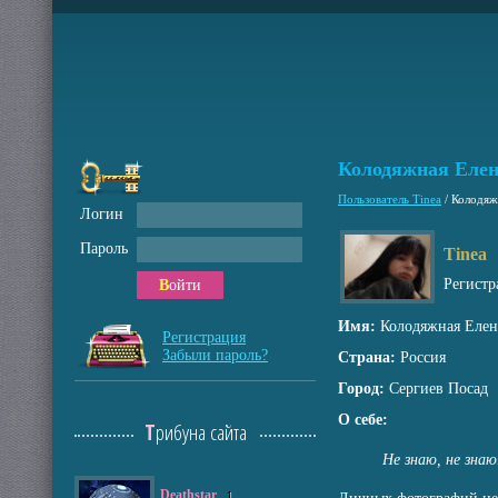
Колодяжная Елен
Пользователь Tinea
/
Колодяж
Логин
Пароль
Tinea
Регистр
Войти
Имя:
Колодяжная Елен
Регистрация
Забыли пароль?
Страна:
Россия
Город:
Сергиев Посад
О себе:
Трибуна сайта
Не знаю, не знаю.
Deathstar
1