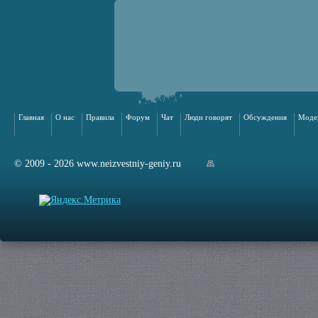
Главная
О нас
Правила
Форум
Чат
Люди говорят
Обсуждения
Моде
© 2009 - 2026 www.neizvestniy-geniy.ru
арта сайта