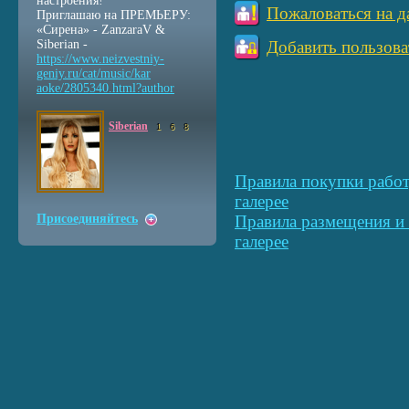
настроения!
Пожаловаться на д
Приглашаю на ПРЕМЬЕРУ:
«Сирена» - ZanzaraV &
Siberian -
Добавить пользова
https://www.neizvestniy
-
geniy.ru/cat/music/kar
aoke/2805340.html?autho
r
Siberian
1
6
8
Правила покупки работ
галерее
Присоединяйтесь
Правила размещения и 
галерее