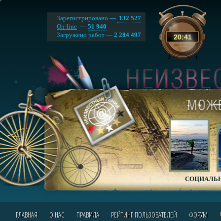
Зарегистрировано —
132 527
On-line
—
51 940
Загружено работ —
2 284 497
20
:
41
СОЦИАЛЬН
ГЛАВНАЯ
О НАС
ПРАВИЛА
РЕЙТИНГ ПОЛЬЗОВАТЕЛЕЙ
ФОРУМ