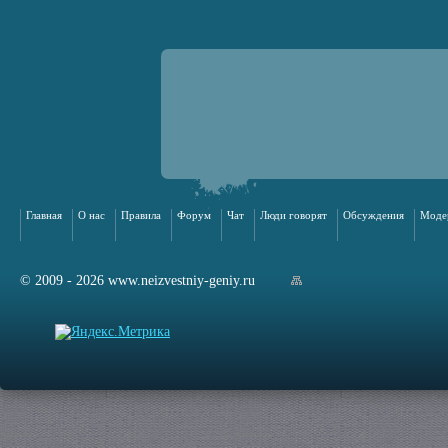
Главная
О нас
Правила
Форум
Чат
Люди говорят
Обсуждения
Моде
© 2009 - 2026 www.neizvestniy-geniy.ru
арта сайта