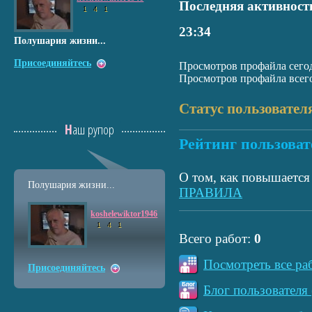
Последняя активност
1
4
1
23:34
Полушария жизни...
Присоединяйтесь
Просмотров профайла сегод
Просмотров профайла всего
Статус пользовател
Наш рупор
Рейтинг пользоват
О том, как повышается 
Полушария жизни...
ПРАВИЛА
koshelewiktor1946
1
4
1
Всего работ:
0
Посмотреть все ра
Присоединяйтесь
Блог пользователя 