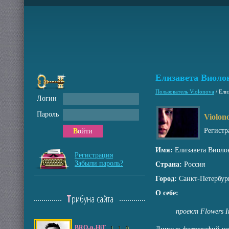
Елизавета Виоло
Пользователь Violonova
/
Ели
Логин
Пароль
Violon
Регистр
Войти
Имя:
Елизавета Виоло
Регистрация
Забыли пароль?
Страна:
Россия
Город:
Санкт-Петербур
О себе:
Трибуна сайта
проект Flowers I
BRO-n-HiT
1
1
0