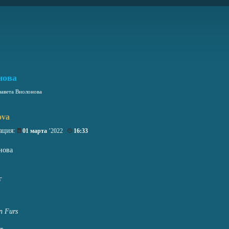
нова
завета Виолонова
ova
ация:
01 марта
’2022
16:33
нова
г
n Furs