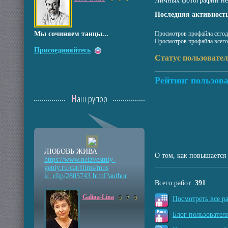
Личных фотографий не
Последняя активность
Мы сочиняем танцы...
Просмотров профайла сегод
Просмотров профайла всего
Присоединяйтесь
Статус пользовате
Рейтинг пользова
Наш рупор
ЛЮБОВЬ ЖИВА
О том, как повышается 
https://www.neizvestniy
-
geniy.ru/cat/films/mus
ic_clip/2805743.html?au
thor
Всего работ:
391
Galina-Lina
6
7
0
Посмотреть все р
Блог пользователя