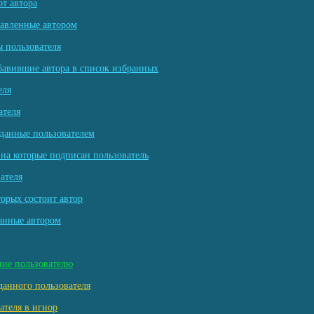
т автора
тавленные автором
 пользователя
бавившие автора в список избранных
еля
ателя
данные пользователем
на которые подписан пользователь
ателя
торых состоит автор
анные автором
ние пользователю
данного пользователя
ателя в игнор