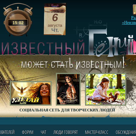
6
Ра
15
:
02
«Неизв
августа
Чт.
СОЦИАЛЬНАЯ СЕТЬ ДЛЯ ТВОРЧЕСКИХ ЛЮДЕЙ
ОВАТЕЛЕЙ
ФОРУМ
ЧАТ
ЛЮДИ ГОВОРЯТ
МАСТЕР-КЛАСС
ОБСУЖДЕНИ