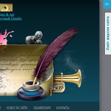
16+
Лайт-версия сайта
дио & чат
естный Гений»
Я
НОВОСТИ САЙТА
ОБЪЯВЛЕНИЯ
КОНТАКТЫ