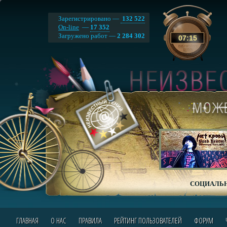
Зарегистрировано —
132 522
On-line
—
17 352
Загружено работ —
2 284 302
07
:
15
СОЦИАЛЬН
ГЛАВНАЯ
О НАС
ПРАВИЛА
РЕЙТИНГ ПОЛЬЗОВАТЕЛЕЙ
ФОРУМ