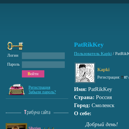
PatRikKey
Пользователь Kapki
/
PatRik
Логин
Пароль
Kapki
Войти
Регистрация:
07
Регистрация
Имя:
PatRikKey
Забыли пароль?
Страна:
Россия
Город:
Смоленск
Трибуна сайта
О себе:
Добрый день!
Siberian
1
6
8