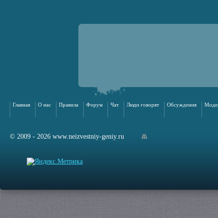
Главная
О нас
Правила
Форум
Чат
Люди говорят
Обсуждения
Моде
© 2009 - 2026 www.neizvestniy-geniy.ru
арта сайта