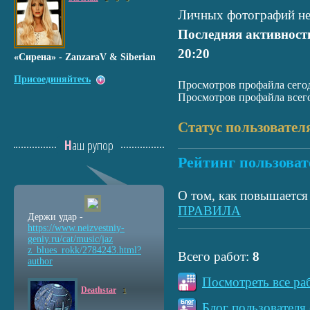
Личных фотографий не
Последняя активност
20:20
«Сирена» - ZanzaraV & Siberian
Присоединяйтесь
Просмотров профайла сегод
Просмотров профайла всего
Статус пользовател
Наш рупор
Рейтинг пользоват
О том, как повышается 
ПРАВИЛА
Держи удар -
https://www.neizvestniy
-
geniy.ru/cat/music/jaz
z_blues_rokk/2784243.ht
ml?
Всего работ:
8
author
Посмотреть все ра
Deathstar
1
Блог пользователя 