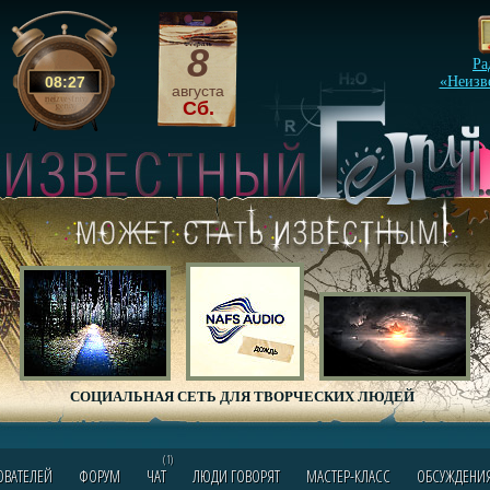
8
Ра
08
:
27
«Неизв
августа
Сб.
СОЦИАЛЬНАЯ СЕТЬ ДЛЯ ТВОРЧЕСКИХ ЛЮДЕЙ
(1)
ОВАТЕЛЕЙ
ФОРУМ
ЧАТ
ЛЮДИ ГОВОРЯТ
МАСТЕР-КЛАСС
ОБСУЖДЕНИ