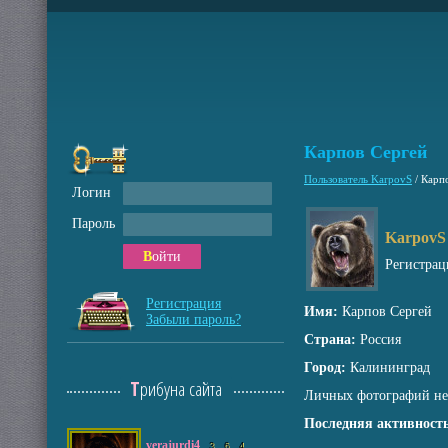
Карпов Сергей
Пользователь KarpovS
/
Карп
Логин
Пароль
KarpovS
Войти
Регистрац
Регистрация
Имя:
Карпов Сергей
Забыли пароль?
Страна:
Россия
Город:
Калининград
Трибуна сайта
Личных фотографий не
Последняя активность
verajurdi4
3
6
4