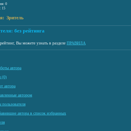
ня: 0
: 15
я: Зритель
теля: без рейтинга
рейтинг, Вы можете узнать в разделе
ПРАВИЛА
аботы автора
 (0)
т автора
тавленные автором
 пользователя
бавившие автора в список избранных
еля