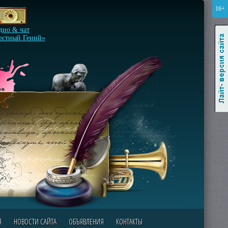
16+
Лайт-версия сайта
дио & чат
естный Гений»
Я
НОВОСТИ САЙТА
ОБЪЯВЛЕНИЯ
КОНТАКТЫ