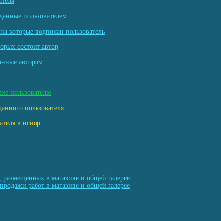
ателя
данные пользователем
на которые подписан пользователь
торых состоит автор
анные автором
ние пользователю
данного пользователя
ателя в игнор
, размещенных в магазине и общей галерее
продажи работ в магазине и общей галерее