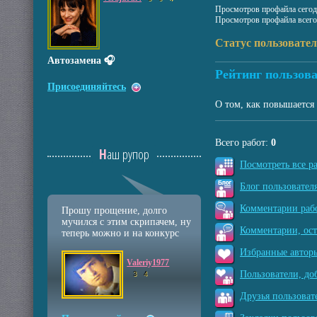
Просмотров профайла сегод
Просмотров профайла всего
Статус пользовател
Автозамена 🎧
Рейтинг пользова
Присоединяйтесь
О том, как повышается 
Всего работ:
0
Наш рупор
Посмотреть все р
Блог пользователя
Комментарии рабо
Прошу прощение, долго
мучился с этим скрипачем, ну
Комментарии, ос
теперь можно и на конкурс
Избранные авторы
Valeriy1977
Пользователи, до
3
4
Друзья пользоват