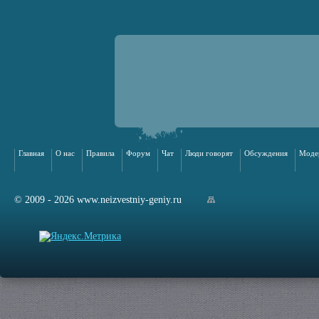
Главная
О нас
Правила
Форум
Чат
Люди говорят
Обсуждения
Моде
© 2009 - 2026 www.neizvestniy-geniy.ru
арта сайта