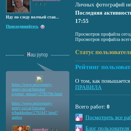
Личных фотографий не
1
4
2
Последняя активност
Иду по следу волчьей стаи...
17:55
Присоединяйтесь
Просмотров профайла сегод
Просмотров профайла всего
Статус пользовател
Наш рупор
Рейтинг пользоват
О том, как повышается 
https://www.neizvestniy
-
ПРАВИЛА
geniy.ru/cat/literatur
e/vetter_emoziy/2795706
.html
https://www.neizvestniy
-
Всего работ:
0
geniy.ru/cat/literatur
e/buddushee/2792447.htm
l?
Посмотреть все ра
author
Блог пользователя 
yunovikov
4
2