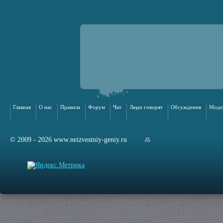
Главная
О нас
Правила
Форум
Чат
Люди говорят
Обсуждения
Моде
© 2009 - 2026 www.neizvestniy-geniy.ru
арта сайта