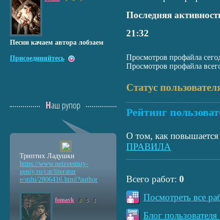
Последняя активност
21:32
Песни качаем автора лобзаем
Просмотров профайла сегод
Присоединяйтесь
Просмотров профайла всего
Статус пользовател
Наш рупор
Рейтинг пользоват
О том, как повышается 
ПРАВИЛА
Триптих Ладушки
https://www.neizvestniy
-
geniy.ru/cat/literatur
Всего работ:
0
e/stihi/2806416.html?au
thor
Посмотреть все ра
fomavk
8
5
1
Блог пользователя 