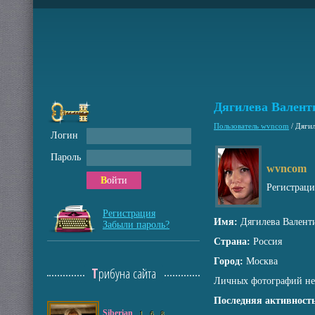
Дягилева Валент
Пользователь wvncom
/
Дягил
Логин
Пароль
wvncom
Войти
Регистрац
Регистрация
Имя:
Дягилева Валент
Забыли пароль?
Страна:
Россия
Город:
Москва
Трибуна сайта
Личных фотографий не
Последняя активность
Siberian
1
6
8