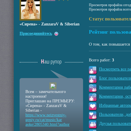
Просмотров профайла сегод
Просмотров профайла всего
Статус пользовате
«Сирена» - ZanzaraV & Siberian
Рейтинг пользова
Присоединяйтесь
О том, как повышается 
Наш рупор
Всего работ:
3
Посмотреть все р
Блог пользователя
Комментарии рабо
Всем – замечательного
настроения!
Комментарии, ос
Приглашаю на ПРЕМЬЕРУ:
Избранные авторы
«Сирена» - ZanzaraV &
Siberian -
Пользователи, до
https://www.neizvestniy
-
geniy.ru/cat/music/kar
Друзья пользоват
aoke/2805340.html?autho
r