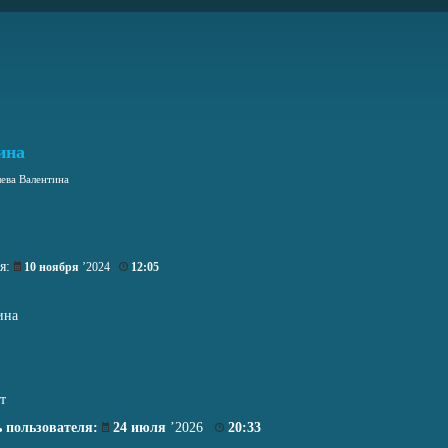
ина
ева Валентина
ия:
10 ноября
’2024
12:05
ина
т
 пользователя:
24 июля
’2026
20:33