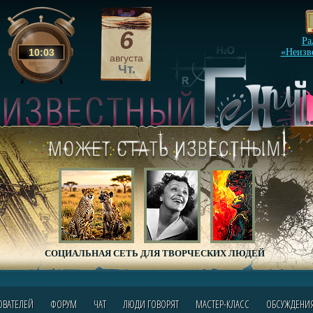
6
Ра
10
:
03
«Неизв
августа
Чт.
СОЦИАЛЬНАЯ СЕТЬ ДЛЯ ТВОРЧЕСКИХ ЛЮДЕЙ
ОВАТЕЛЕЙ
ФОРУМ
ЧАТ
ЛЮДИ ГОВОРЯТ
МАСТЕР-КЛАСС
ОБСУЖДЕНИ