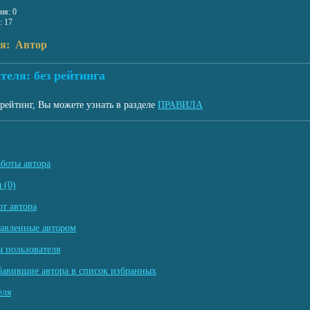
ня: 0
: 17
ля: Автор
теля: без рейтинга
рейтинг, Вы можете узнать в разделе
ПРАВИЛА
аботы автора
 (0)
т автора
тавленные автором
 пользователя
бавившие автора в список избранных
еля