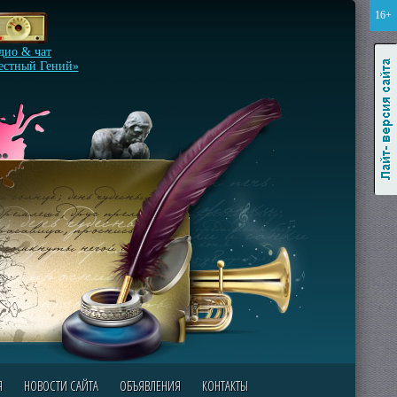
16+
Лайт-версия сайта
дио & чат
естный Гений»
Я
НОВОСТИ САЙТА
ОБЪЯВЛЕНИЯ
КОНТАКТЫ