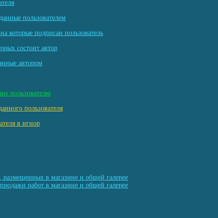
ателя
данные пользователем
на которые подписан пользователь
торых состоит автор
анные автором
ние пользователю
данного пользователя
ателя в игнор
, размещенных в магазине и общей галерее
продажи работ в магазине и общей галерее