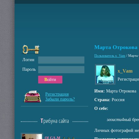
Марта Отрокова
Пользователь x_Vam
/
Марта 
Логин
Пароль
x_Vam
Регистрац
Войти
Имя:
Марта Отрокова
Регистрация
Забыли пароль?
Страна:
Россия
О себе:
Трибуна сайта
эгоисти4ный бре
Личных фотографий не
OLGA-M
6
9
9