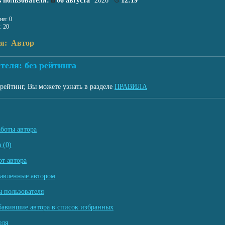
 пользователя:
06 августа
’2026
12:19
ня: 0
: 20
ля: Автор
теля: без рейтинга
рейтинг, Вы можете узнать в разделе
ПРАВИЛА
аботы автора
 (0)
т автора
тавленные автором
 пользователя
бавившие автора в список избранных
еля