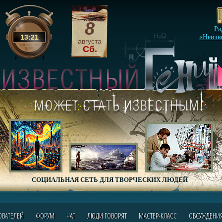
8
Ра
13
:
21
«Неизв
августа
Сб.
СОЦИАЛЬНАЯ СЕТЬ ДЛЯ ТВОРЧЕСКИХ ЛЮДЕЙ
ОВАТЕЛЕЙ
ФОРУМ
ЧАТ
ЛЮДИ ГОВОРЯТ
МАСТЕР-КЛАСС
ОБСУЖДЕНИ