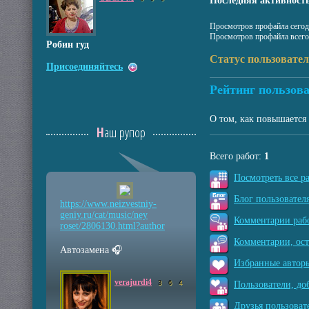
Последняя активность
Просмотров профайла сегод
Просмотров профайла всего
Робин гуд
Статус пользовате
Присоединяйтесь
Рейтинг пользова
О том, как повышается 
Наш рупор
Всего работ:
1
Посмотреть все р
Блог пользователя
https://www.neizvestniy
-
geniy.ru/cat/music/ney
Комментарии рабо
roset/2806130.html?auth
or
Комментарии, ос
Автозамена 🎧
Избранные авторы
verajurdi4
3
6
4
Пользователи, до
Друзья пользоват