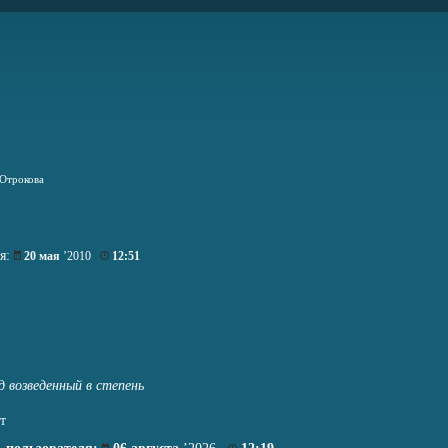
Отрокова
ия:
20 мая
’2010
12:51
д возведенный в степень
т