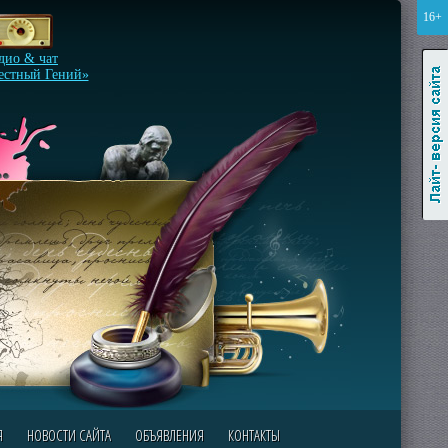
16+
Лайт-версия сайта
дио & чат
естный Гений»
Я
НОВОСТИ САЙТА
ОБЪЯВЛЕНИЯ
КОНТАКТЫ