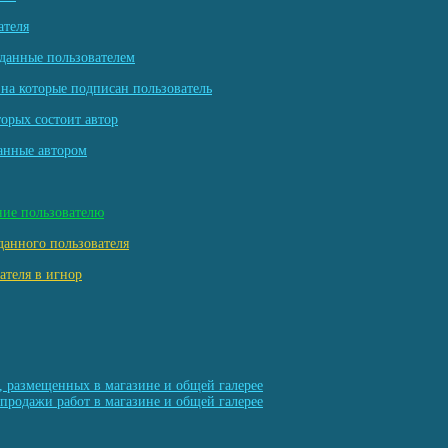
ателя
данные пользователем
на которые подписан пользователь
торых состоит автор
анные автором
ние пользователю
данного пользователя
ателя в игнор
, размещенных в магазине и общей галерее
продажи работ в магазине и общей галерее