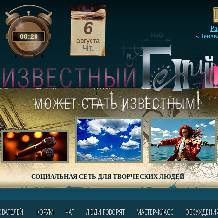
6
Ра
00
:
29
«Неизв
августа
Чт.
СОЦИАЛЬНАЯ СЕТЬ ДЛЯ ТВОРЧЕСКИХ ЛЮДЕЙ
ОВАТЕЛЕЙ
ФОРУМ
ЧАТ
ЛЮДИ ГОВОРЯТ
МАСТЕР-КЛАСС
ОБСУЖДЕНИ