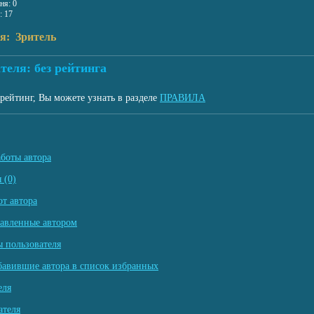
ня: 0
: 17
я: Зритель
теля: без рейтинга
рейтинг, Вы можете узнать в разделе
ПРАВИЛА
аботы автора
 (0)
т автора
тавленные автором
 пользователя
бавившие автора в список избранных
еля
ателя