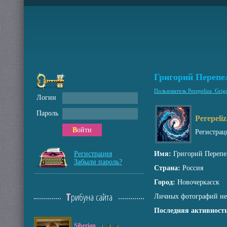
Григорий Перепе
Пользователь Perepeliza_Grig
Логин
Пароль
Perepeli
Войти
Регистрац
Регистрация
Имя:
Григорий Перепе
Забыли пароль?
Страна:
Россия
Город:
Новочеркасск
Трибуна сайта
Личных фотографий не
Последняя активность
Siberian
1
6
8