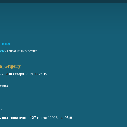
лица
oriy
/
Григорий Перепелица
za_Grigoriy
ия:
10 января
’2025
22:15
лица
т
 пользователя:
27 июля
’2026
05:01