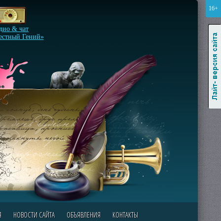
16+
Лайт-версия сайта
дио & чат
естный Гений»
Я
НОВОСТИ САЙТА
ОБЪЯВЛЕНИЯ
КОНТАКТЫ