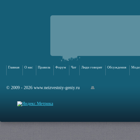
Главная
О нас
Правила
Форум
Чат
Люди говорят
Обсуждения
Моде
© 2009 - 2026 www.neizvestniy-geniy.ru
арта сайта