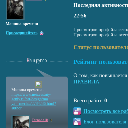
Последняя активност
22:56
Машина времени
Просмотров профайла сегод
Присоединяйтесь
Просмотров профайла всего
Статус пользовател
Наш рупор
Рейтинг пользоват
О том, как повышается 
ПРАВИЛА
Машина времени -
https://www.neizvestniy
-
geniy.ru/cat/design/mo
Всего работ:
0
ya__mechta/2784236.html
?
author
Посмотреть все ра
Tornado10
Блог пользователя 
9