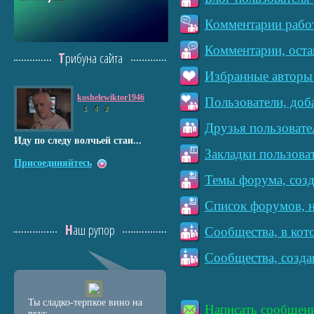
Комментарии работ
Комментарии, оста
Трибуна сайта
Избранные авторы 
koshelewiktor1946
Пользователи, доб
1
4
2
Друзья пользовате
Иду по следу волчьей стаи...
Закладки пользова
Присоединяйтесь
Темы форума, созд
Список форумов, н
Наш рупор
Сообщества, в кот
Сообщества, созда
Ты сладко-терпкое вино на
Написать сообщен
вкус...