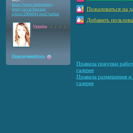
https://www.neizvestniy
-
Пожаловаться на д
geniy.ru/cat/literatur
e/texti/2806094.html?au
thor
Добавить пользова
Victoriya
2
1
4
3
Присоединяйтесь
Правила покупки работ
галерее
Правила размещения и 
галерее