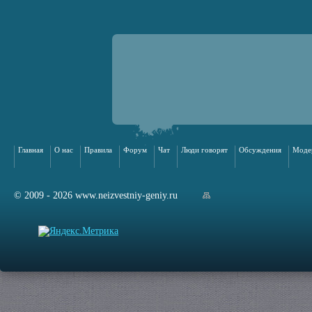
Главная
О нас
Правила
Форум
Чат
Люди говорят
Обсуждения
Моде
© 2009 - 2026 www.neizvestniy-geniy.ru
арта сайта