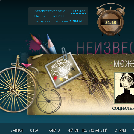
Зарегистрировано —
132 533
On-line
—
52 322
Загружено работ —
2 284 685
21
:
10
СОЦИАЛЬН
ГЛАВНАЯ
О НАС
ПРАВИЛА
РЕЙТИНГ ПОЛЬЗОВАТЕЛЕЙ
ФОРУМ