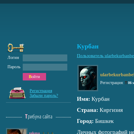
Курбан
Пользователь ularbekurbanb
Логин
Пароль
ularbekurbanbe
Войти
Регистрация:
06 
Регистрация
Забыли пароль?
Имя:
Курбан
Страна:
Киргизия
Трибуна сайта
Город:
Бишкек
Личных фотографий не
zakova
3
3
9