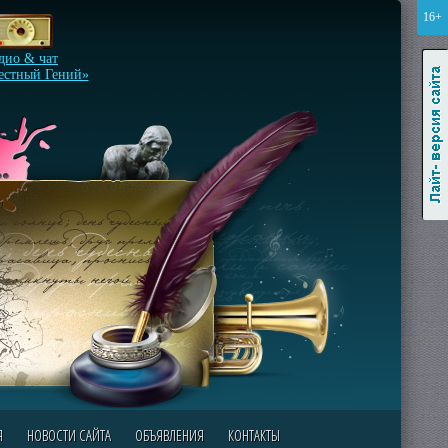
16+
Лайт-версия сайта
дио & чат
естный Гений»
Я
НОВОСТИ САЙТА
ОБЪЯВЛЕНИЯ
КОНТАКТЫ