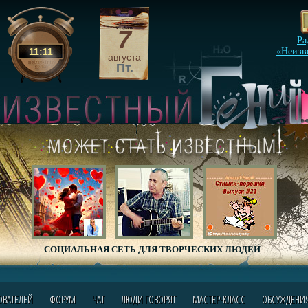
7
Ра
11
:
11
«Неизв
августа
Пт.
СОЦИАЛЬНАЯ СЕТЬ ДЛЯ ТВОРЧЕСКИХ ЛЮДЕЙ
ОВАТЕЛЕЙ
ФОРУМ
ЧАТ
ЛЮДИ ГОВОРЯТ
МАСТЕР-КЛАСС
ОБСУЖДЕНИ