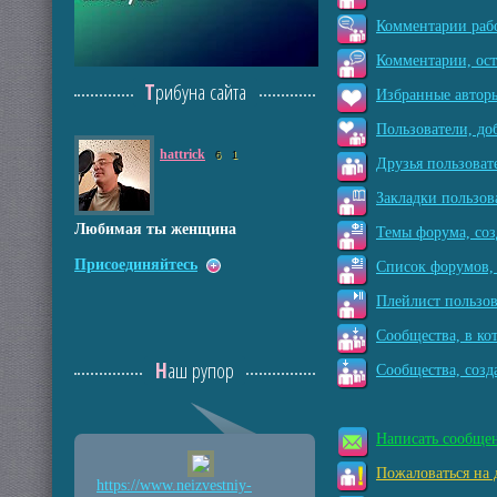
Комментарии рабо
Комментарии, ос
Трибуна сайта
Избранные авторы
Пользователи, до
hattrick
6
1
Друзья пользоват
Закладки пользов
Любимая ты женщина
Темы форума, соз
Присоединяйтесь
Список форумов, 
Плейлист пользов
Сообщества, в ко
Наш рупор
Сообщества, созд
Написать сообще
Пожаловаться на 
https://www.neizvestniy
-