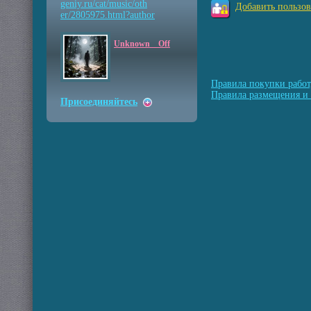
geniy.ru/cat/music/oth
Добавить пользов
er/2805975.html?author
Unknown__Off
Правила покупки работ
Правила размещения и 
Присоединяйтесь