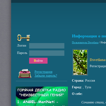
Информация о по
Пользователь Dsvetlana
/
Инфо
Логин
Пароль
Dsvetlana
Войти
Регистрац
Регистрация
Забыли пароль?
Страна:
Россия
Город:
, Тула
О себе:
Сочиняю стихи, 