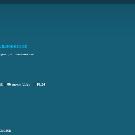
льзователе
рмация о пользователе
ия:
06 июня
’2025
18:24
сказки