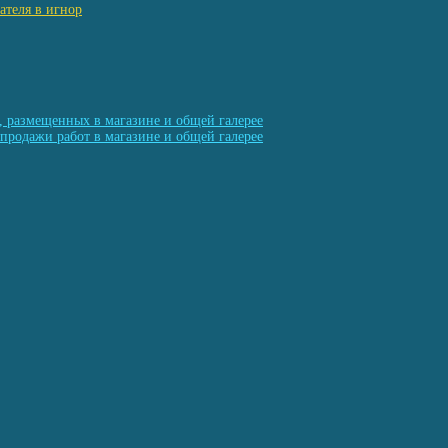
ателя в игнор
, размещенных в магазине и общей галерее
продажи работ в магазине и общей галерее