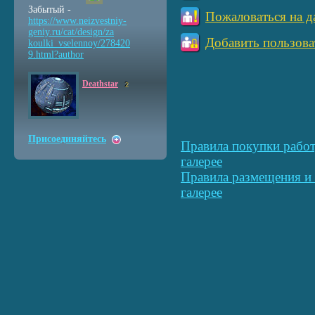
Забытый -
Пожаловаться на д
https://www.neizvestniy
-
geniy.ru/cat/design/za
Добавить пользова
koulki_vselennoy/278420
9.html?author
Deathstar
2
Присоединяйтесь
Правила покупки работ
галерее
Правила размещения и 
галерее