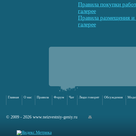
Правила покупки работ
галерее
Правила размещения и 
галерее
Главная
О нас
Правила
Форум
Чат
Люди говорят
Обсуждения
Моде
© 2009 - 2026 www.neizvestniy-geniy.ru
арта сайта