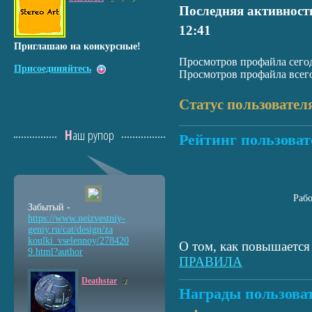
Последняя активност
12:41
Приглашаю на конкурсные!
Просмотров профайла сегод
Присоединяйтесь
Просмотров профайла всего
Статус пользовател
Наш рупор
Рейтинг пользоват
Раб
Забытый -
https://www.neizvestniy
-
geniy.ru/cat/design/za
koulki_vselennoy/278420
О том, как повышается 
9.html?author
ПРАВИЛА
Deathstar
2
Награды пользова