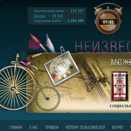
Зарегистрировано —
132 527
On-line
—
13 512
Загружено работ —
2 284 589
07
:
41
СОЦИАЛЬН
ГЛАВНАЯ
О НАС
ПРАВИЛА
РЕЙТИНГ ПОЛЬЗОВАТЕЛЕЙ
ФОРУМ