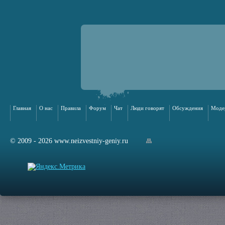
Главная
О нас
Правила
Форум
Чат
Люди говорят
Обсуждения
Моде
© 2009 - 2026 www.neizvestniy-geniy.ru
арта сайта