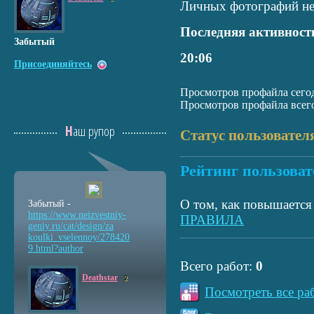
Личных фотографий не
Последняя активност
Забытый
20:06
Присоединяйтесь
Просмотров профайла сегод
Просмотров профайла всего
Наш рупор
Статус пользовател
Рейтинг пользоват
О том, как повышается 
Забытый -
https://www.neizvestniy
-
ПРАВИЛА
geniy.ru/cat/design/za
koulki_vselennoy/278420
9.html?author
Всего работ:
0
Deathstar
2
Посмотреть все ра