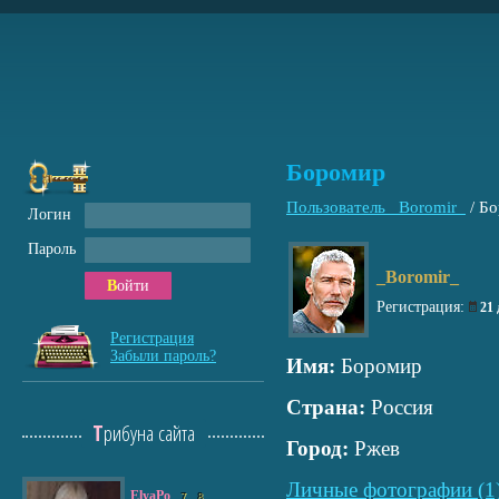
Боромир
Пользователь _Boromir_
/
Бо
Логин
Пароль
_Boromir_
Войти
Регистрация:
21
Регистрация
Забыли пароль?
Имя:
Боромир
Страна:
Россия
Трибуна сайта
Город:
Ржев
Личные фотографии (1
ElyaPo
7
8