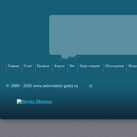
Главная
О нас
Правила
Форум
Чат
Люди говорят
Обсуждения
Моде
© 2009 - 2026 www.neizvestniy-geniy.ru
арта сайта