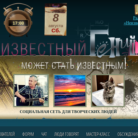
8
Ра
17
:
00
«Неизв
августа
Сб.
СОЦИАЛЬНАЯ СЕТЬ ДЛЯ ТВОРЧЕСКИХ ЛЮДЕЙ
ОВАТЕЛЕЙ
ФОРУМ
ЧАТ
ЛЮДИ ГОВОРЯТ
МАСТЕР-КЛАСС
ОБСУЖДЕНИ