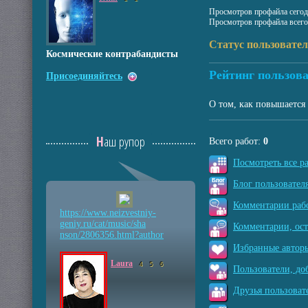
Просмотров профайла сегод
Просмотров профайла всего
Статус пользовател
Космические контрабандисты
Рейтинг пользова
Присоединяйтесь
О том, как повышается 
Наш рупор
Всего работ:
0
Посмотреть все р
Блог пользователя
Комментарии рабо
https://www.neizvestniy
-
geniy.ru/cat/music/sha
Комментарии, ос
nson/2806356.html?autho
r
Избранные авторы
Laura
4
5
6
Пользователи, до
Друзья пользоват