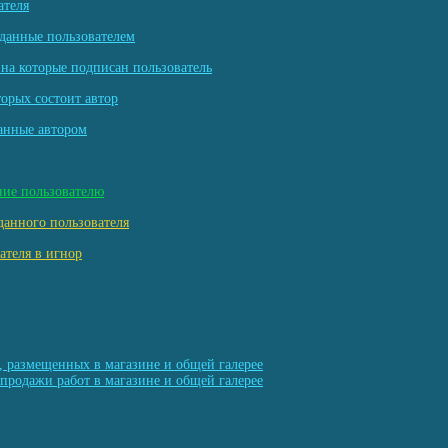
ателя
данные пользователем
на которые подписан пользователь
торых состоит автор
анные автором
ние пользователю
данного пользователя
ателя в игнор
, размещенных в магазине и общей галерее
продажи работ в магазине и общей галерее