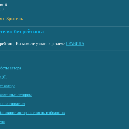
ня: 0
: 8
я: Зритель
теля: без рейтинга
рейтинг, Вы можете узнать в разделе
ПРАВИЛА
аботы автора
 (0)
т автора
тавленные автором
 пользователя
бавившие автора в список избранных
еля