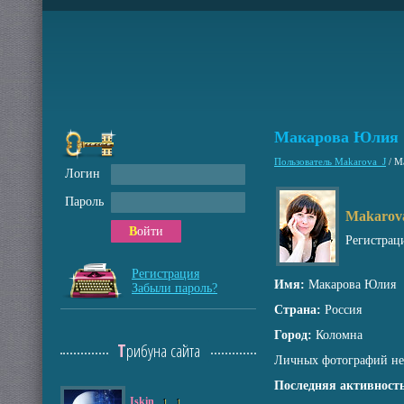
Макарова Юлия
Пользователь Makarova_J
/
М
Логин
Пароль
Makarov
Войти
Регистрац
Регистрация
Имя:
Макарова Юлия
Забыли пароль?
Страна:
Россия
Город:
Коломна
Трибуна сайта
Личных фотографий не
Последняя активность
Iskin
1
1