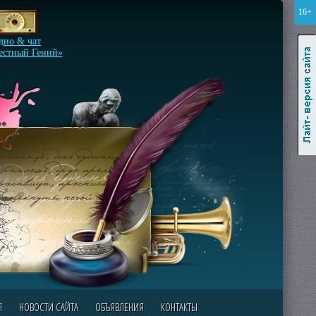
16+
Лайт-версия сайта
дио & чат
естный Гений»
Я
НОВОСТИ САЙТА
ОБЪЯВЛЕНИЯ
КОНТАКТЫ