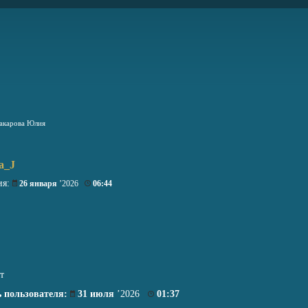
акарова Юлия
a_J
ия:
26 января
’2026
06:44
т
 пользователя:
31 июля
’2026
01:37