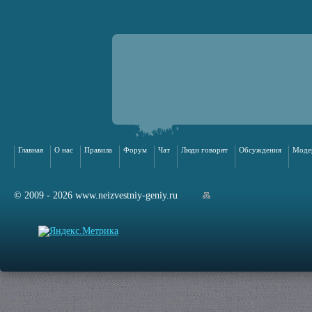
Главная
О нас
Правила
Форум
Чат
Люди говорят
Обсуждения
Моде
© 2009 - 2026 www.neizvestniy-geniy.ru
арта сайта