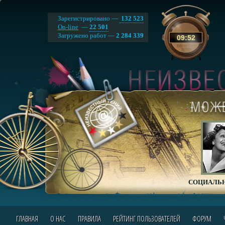
Зарегистрировано —
132 523
On-line
—
22 501
Загружено работ —
2 284 339
09
:
52
СОЦИАЛЬН
ГЛАВНАЯ
О НАС
ПРАВИЛА
РЕЙТИНГ ПОЛЬЗОВАТЕЛЕЙ
ФОРУМ