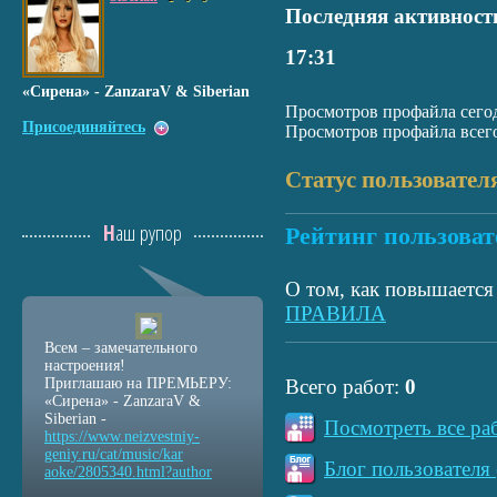
Последняя активност
17:31
«Сирена» - ZanzaraV & Siberian
Просмотров профайла сегод
Присоединяйтесь
Просмотров профайла всего
Статус пользовател
Наш рупор
Рейтинг пользоват
О том, как повышается 
ПРАВИЛА
Всем – замечательного
настроения!
Приглашаю на ПРЕМЬЕРУ:
Всего работ:
0
«Сирена» - ZanzaraV &
Siberian -
Посмотреть все ра
https://www.neizvestniy
-
geniy.ru/cat/music/kar
Блог пользователя 
aoke/2805340.html?autho
r