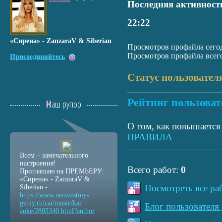
Последняя активност
22:22
«Сирена» - ZanzaraV & Siberian
Просмотров профайла сегод
Просмотров профайла всего
Присоединяйтесь
Статус пользовател
Рейтинг пользоват
Наш рупор
О том, как повышается 
ПРАВИЛА
Всем – замечательного
настроения!
Всего работ:
0
Приглашаю на ПРЕМЬЕРУ:
«Сирена» - ZanzaraV &
Посмотреть все ра
Siberian -
https://www.neizvestniy
-
geniy.ru/cat/music/kar
Блог пользователя 
aoke/2805340.html?autho
r