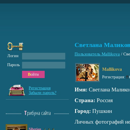
Светлана Малико
Пользователь Mallikova
/
Све
Логин
Пароль
Mallikova
Войти
Регистрация:
Регистрация
Имя:
Светлана Малико
Забыли пароль?
Страна:
Россия
Город:
Пушкин
Трибуна сайта
Личных фотографий не
Siberian
1
6
8