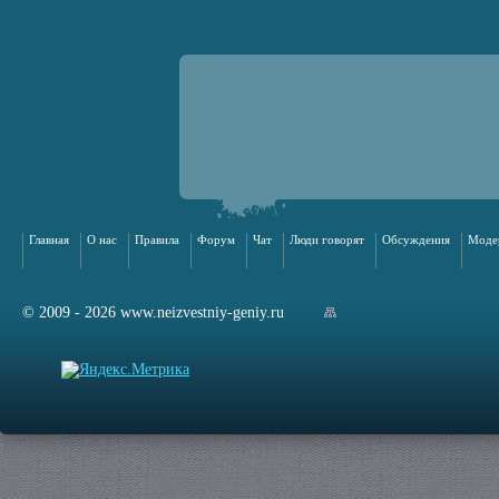
Главная
О нас
Правила
Форум
Чат
Люди говорят
Обсуждения
Моде
© 2009 - 2026 www.neizvestniy-geniy.ru
арта сайта