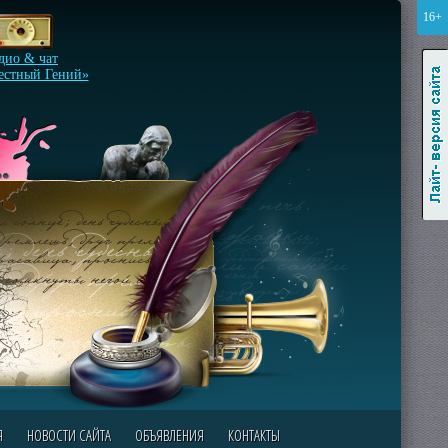
16+
Лайт-версия сайта
дио & чат
естный Гений»
Я
НОВОСТИ САЙТА
ОБЪЯВЛЕНИЯ
КОНТАКТЫ