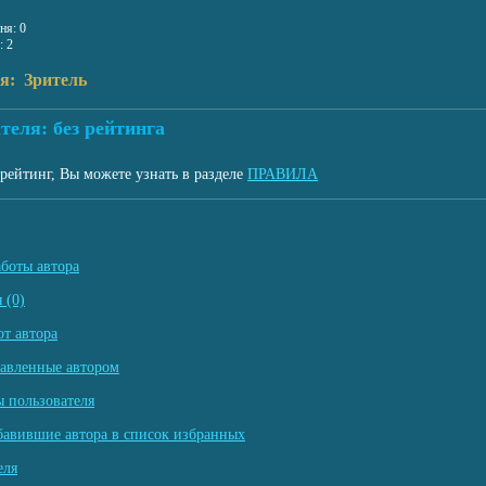
ня: 0
: 2
я: Зритель
теля: без рейтинга
рейтинг, Вы можете узнать в разделе
ПРАВИЛА
аботы автора
 (0)
т автора
тавленные автором
 пользователя
бавившие автора в список избранных
еля