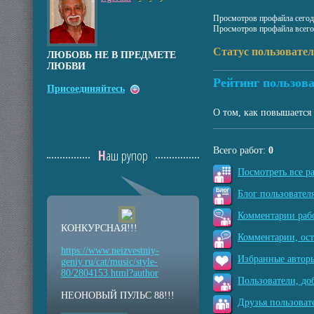
Просмотров профайла сегод
Просмотров профайла всего
Статус пользовател
ЛЮБОВЬ НЕ В ПРЕДМЕТЕ
ЛЮБВИ
Рейтинг пользова
Присоединяйтесь
О том, как повышается 
Всего работ:
0
Наш рупор
Посмотреть все р
Блог пользователя
Комментарии рабо
КОНКУРСНАЯ!!!
Комментарии, ос
https://www.neizvestniy
-
Избранные авторы
geniy.ru/cat/music/sty
le-
80/2804153.html?auth
or
Пользователи, до
НЕОНОВЫЙ ПУЛЬС 88!!!
Друзья пользоват