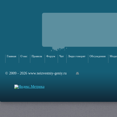
Главная
О нас
Правила
Форум
Чат
Люди говорят
Обсуждения
Моде
© 2009 - 2026 www.neizvestniy-geniy.ru
арта сайта