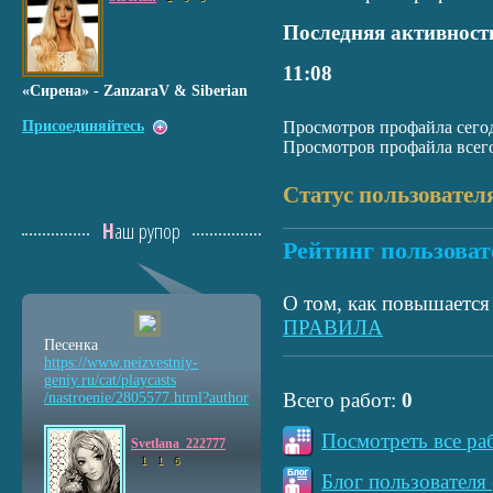
Последняя активност
11:08
«Сирена» - ZanzaraV & Siberian
Присоединяйтесь
Просмотров профайла сегод
Просмотров профайла всего
Статус пользовател
Наш рупор
Рейтинг пользоват
О том, как повышается 
ПРАВИЛА
Песенка
https://www.neizvestniy
-
geniy.ru/cat/playcasts
Всего работ:
0
/nastroenie/2805577.htm
l?author
Посмотреть все ра
Svetlana_222777
1
1
6
Блог пользователя 