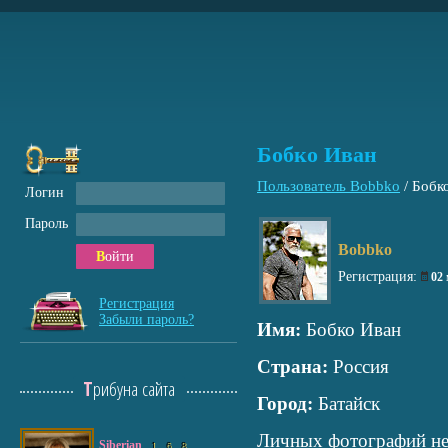
Бобко Иван
Пользователь Bobbko
/
Бобк
Логин
Пароль
Bobbko
Войти
Регистрация:
02
Регистрация
Забыли пароль?
Имя:
Бобко Иван
Страна:
Россия
Трибуна сайта
Город:
Батайск
Личных фотографий не
Siberian
1
6
8