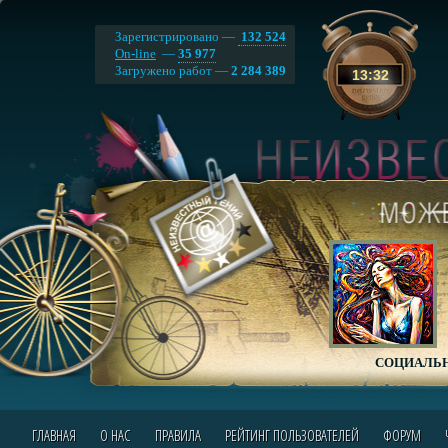
Зарегистрировано —
132 524
On-line
—
35 977
Загружено работ —
2 284 389
13
:
32
СОЦИАЛЬН
ГЛАВНАЯ
О НАС
ПРАВИЛА
РЕЙТИНГ ПОЛЬЗОВАТЕЛЕЙ
ФОРУМ