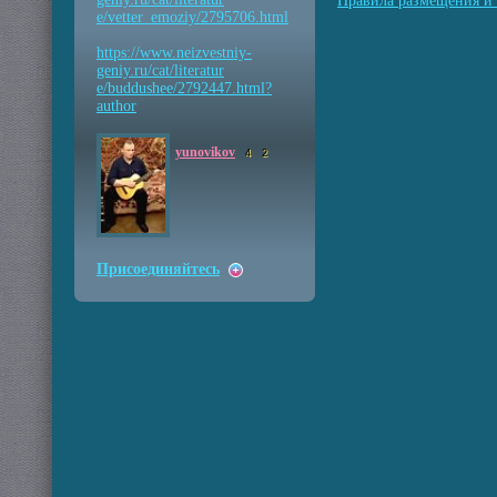
Правила размещения и 
e/vetter_emoziy/2795706
.html
https://www.neizvestniy
-
geniy.ru/cat/literatur
e/buddushee/2792447.htm
l?
author
yunovikov
4
2
Присоединяйтесь