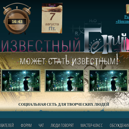
7
Ра
16
:
43
«Неизв
августа
Пт.
СОЦИАЛЬНАЯ СЕТЬ ДЛЯ ТВОРЧЕСКИХ ЛЮДЕЙ
ОВАТЕЛЕЙ
ФОРУМ
ЧАТ
ЛЮДИ ГОВОРЯТ
МАСТЕР-КЛАСС
ОБСУЖДЕНИ