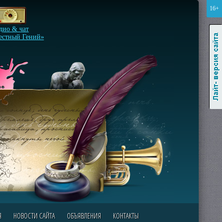
16+
Лайт-версия сайта
дио & чат
естный Гений»
Я
НОВОСТИ САЙТА
ОБЪЯВЛЕНИЯ
КОНТАКТЫ