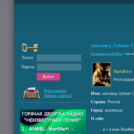
магомед Зубаев 
Пользователь Hardbro
/
магом
Логин
Пароль
Hardbro
Войти
Регистрац
Регистрация
Имя:
магомед Зубаев 
Забыли пароль?
Страна:
Россия
Город:
махачкала
О себе:
я с клана Hardbr