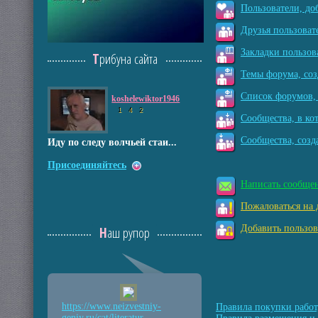
Пользователи, до
Друзья пользоват
Закладки пользов
Трибуна сайта
Темы форума, соз
Список форумов, 
koshelewiktor1946
1
4
2
Сообщества, в ко
Сообщества, созд
Иду по следу волчьей стаи...
Присоединяйтесь
Написать сообще
Пожаловаться на 
Добавить пользов
Наш рупор
https://www.neizvestniy
-
Правила покупки работ
geniy.ru/cat/literatur