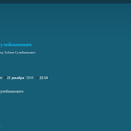
Сулейманович
ед Зубаев Сулейманович
ия:
21 декабря
’2010
22:14
Сулейманович
o