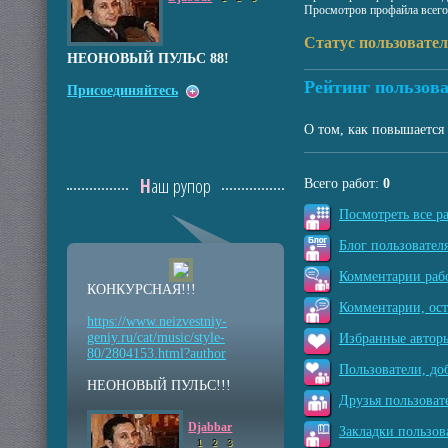
Просмотров профайла всего
Статус пользовател
НЕОНОВЫЙ ПУЛЬС 88!
Рейтинг пользова
Присоединяйтесь
О том, как повышается 
Наш рупор
Всего работ:
0
Посмотреть все р
Блог пользователя
Комментарии рабо
КОНКУРСНАЯ!!!
Комментарии, ос
https://www.neizvestniy
-
geniy.ru/cat/music/sty
le-
Избранные авторы
80/2804153.html?auth
or
Пользователи, до
НЕОНОВЫЙ ПУЛЬС!!!
Друзья пользоват
Djabbar
Закладки пользов
1
2
3