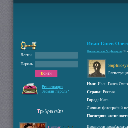
Иван Ганев Олег
Пользователь Sophrosyne
/
Ив
Логин
Пароль
Sophrosy
Регистрац
Войти
Имя:
Иван Ганев Олег
Регистрация
Забыли пароль?
Страна:
Россия
Город:
Киев
Личных фотографий не
Трибуна сайта
Последняя активность
Просмотров профайла сегод
Djabbar
1
2
3