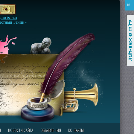
16+
Лайт-версия сайта
дио & чат
естный Гений»
Я
НОВОСТИ САЙТА
ОБЪЯВЛЕНИЯ
КОНТАКТЫ