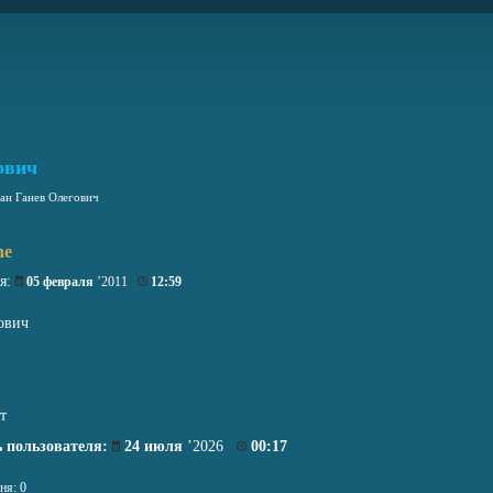
ович
ан Ганев Олегович
ne
ия:
05 февраля
’2011
12:59
ович
т
 пользователя:
24 июля
’2026
00:17
ня: 0