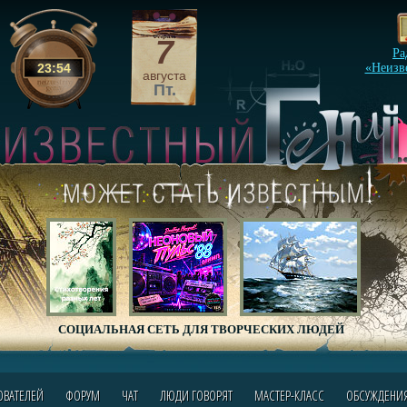
7
Ра
23
:
54
«Неизв
августа
Пт.
СОЦИАЛЬНАЯ СЕТЬ ДЛЯ ТВОРЧЕСКИХ ЛЮДЕЙ
ОВАТЕЛЕЙ
ФОРУМ
ЧАТ
ЛЮДИ ГОВОРЯТ
МАСТЕР-КЛАСС
ОБСУЖДЕНИ