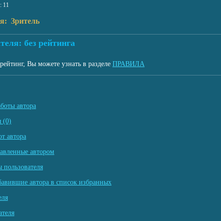
: 11
я: Зритель
теля: без рейтинга
рейтинг, Вы можете узнать в разделе
ПРАВИЛА
аботы автора
 (0)
т автора
тавленные автором
 пользователя
бавившие автора в список избранных
еля
ателя